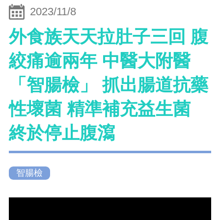
2023/11/8
外食族天天拉肚子三回 腹
絞痛逾兩年 中醫大附醫
「智腸檢」 抓出腸道抗藥
性壞菌 精準補充益生菌
終於停止腹瀉
智腸檢