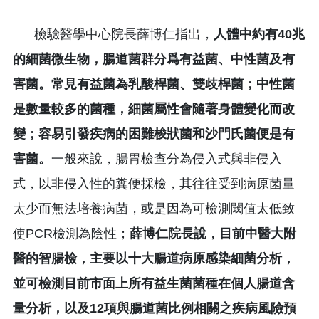
檢驗醫學中心院長薛博仁指出，
人體中約有40兆
的細菌微生物，腸道菌群分爲有益菌、中性菌及有
害菌。常見有益菌為乳酸桿菌、雙歧桿菌；中性菌
是數量較多的菌種，細菌屬性會隨著身體變化而改
變；容易引發疾病的困難梭狀菌和沙門氏菌便是有
害菌。
一般來說，腸胃檢查分為侵入式與非侵入
式，以非侵入性的糞便採檢，其往往受到病原菌量
太少而無法培養病菌，或是因為可檢測閾值太低致
使PCR檢測為陰性；
薛博仁院長說，目前中醫大附
醫的智腸檢，主要以十大腸道病原感染細菌分析，
並可檢測目前市面上所有益生菌菌種在個人腸道含
量分析，以及
12
項與腸道菌比例相關之疾病風險預