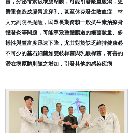
菌，分泌毒素破壞腸粘膜，可能引發嚴重腹瀉，
更
嚴重會造成腸胃道穿孔，甚至休克發生敗血症
。
林
文元副院長提醒，
民眾長期倚賴
一般抗生素治療身
體發炎等問題，可能導致
整體腸道的細菌數量、多
樣性與豐富度迅速下降，尤其對於缺乏維持健康必
不可少的基石細菌如雙歧桿菌與乳酸桿菌，有害的
潛在病原體則隨之增加，引發其他的感染疾病。