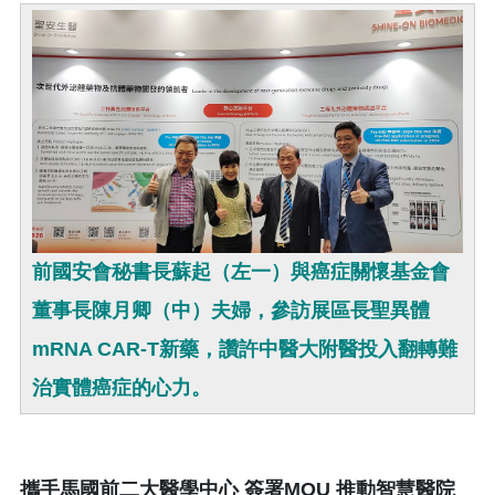
前國安會秘書長蘇起（左一）與癌症關懷基金會
董事長陳月卿（中）夫婦，參訪展區長聖異體
mRNA CAR-T新藥，讚許中醫大附醫投入翻轉難
治實體癌症的心力。
攜手馬國前二大醫學中心 簽署MOU 推動智慧醫院