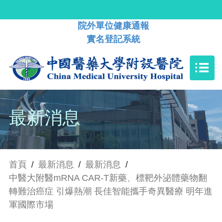
院外單位健康通報
實名登記系統
最新消息
首頁
/
最新消息
/
最新消息
/
中醫大附醫mRNA CAR-T新藥、標靶外泌體藥物翻
轉難治癌症 引爆熱潮 長佳智能攜手奇異醫療 明年進
軍國際市場