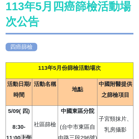
113年5月四癌篩檢活動場
次公告
四癌篩檢
113
年5月份篩檢活動場次
活動日期/
活動名稱
中國附醫提供
地點
時間
之篩檢項目
5/09(
四)
中國東區分院
子宮頸抹片、
社區篩檢
8:30-
(台中市東區自
乳房攝影
11:00
上午
由路三段296號)