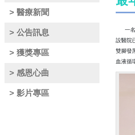
最
> 醫療新聞
一名1
> 公告訊息
設醫院
雙腳發
> 獲獎專區
血液循
> 感恩心曲
> 影片專區