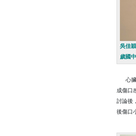
吳佳穎
歲國中
心臟血
成傷口
討論後
後傷口