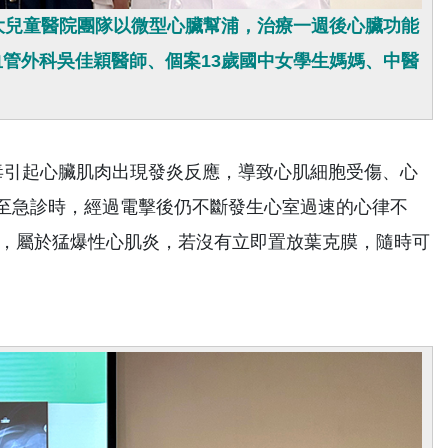
大兒童醫院團隊以微型心臟幫浦，治療一週後心臟功能
管外科吳佳穎醫師、個案13歲國中女學生媽媽、中醫
引起心臟肌肉出現發炎反應，導致心肌細胞受傷、心
生至急診時，經過電擊後仍不斷發生心室過速的心律不
識不清，屬於猛爆性心肌炎，若沒有立即置放葉克膜，隨時可