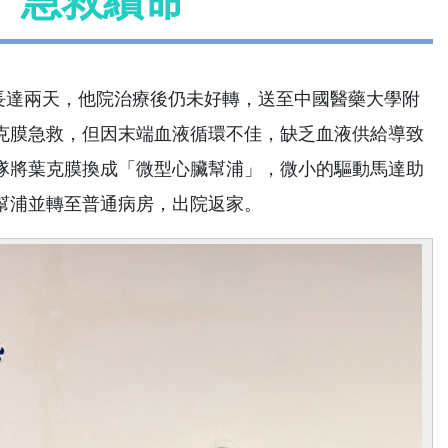
」急救續命
達兩天，他院治療後仍未好轉，送至中國醫藥大學附
克膜急救，但因末端血液循環不佳，缺乏血液供給導致
隊將葉克膜換成「微型心臟幫浦」，微小的驅動馬達助
幫浦並轉至普通病房，出院返家。