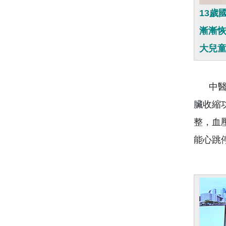
13
漸漸
大兒
中醫大
臟收縮
整，血
能心跳