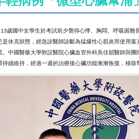
年輕病例「微型心臟幫浦
3歲國中女學生於考試前夕覺得心悸、胸悶、呼吸困難長
已是休克狀態，經急診醫師診斷為猛爆性心肌炎而使用葉
黑。中國醫藥大學附設醫院心臟血管外科吳佳穎醫師與團
環持續維持，經過一週的治療後心臟功能漸漸恢復，移除