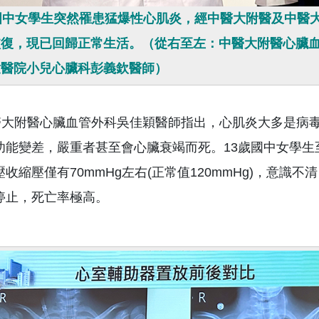
歲國中女學生突然罹患猛爆性心肌炎，經中醫大附醫及中醫
恢復，現已回歸正常生活。（從右至左：中醫大附醫心臟血
童醫院小兒心臟科彭義欽醫師）
附醫心臟血管外科吳佳穎醫師指出，心肌炎大多是病毒
功能變差，嚴重者甚至會心臟衰竭而死。13歲國中女學
壓收縮壓僅有70mmHg左右(正常值120mmHg)，意
停止，死亡率極高。