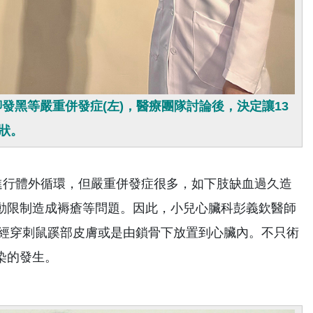
黑等嚴重併發症(左)，醫療團隊討論後，決定讓13
狀。
行體外循環，但嚴重併發症很多，如下肢缺血過久造
動限制造成褥瘡等問題。因此，小兒心臟科彭義欽醫師
」，經穿刺鼠蹊部皮膚或是由鎖骨下放置到心臟內。不只術
染的發生。