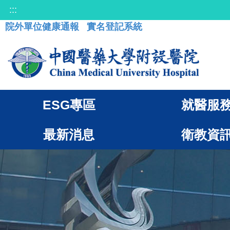
:::
院外單位健康通報
實名登記系統
ESG專區
就醫服
最新消息
衛教資