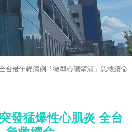
 全台最年輕病例「微型心臟幫浦」急救續命
 突發猛爆性心肌炎 全台