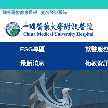
:::
院外單位健康通報
實名登記系統
ESG專區
就醫服
最新消息
衛教資