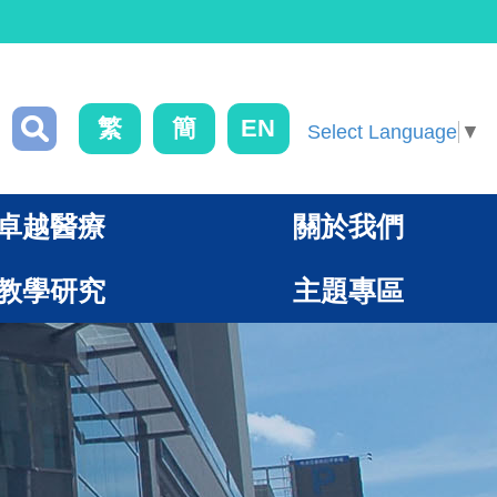
繁
簡
EN
Select Language
▼
卓越醫療
關於我們
教學研究
主題專區