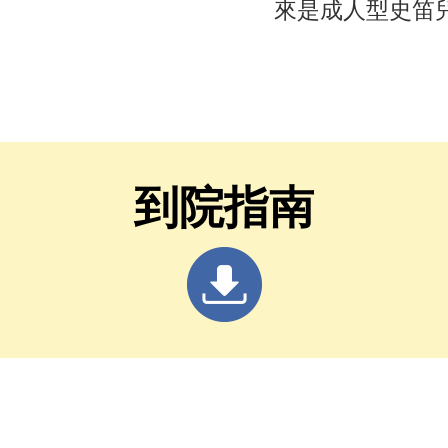
來是成人型史笛
作怪
到院指南