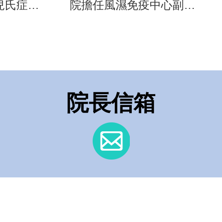
兒氏症在
院擔任風濕免疫中心副院
長
院長信箱