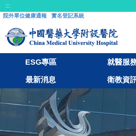
:::
院外單位健康通報
實名登記系統
ESG專區
就醫服
最新消息
衛教資