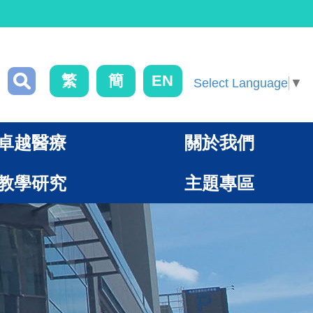
繁
簡
EN
Select Language
▼
卓越醫療
關於我們
教學研究
主題專區