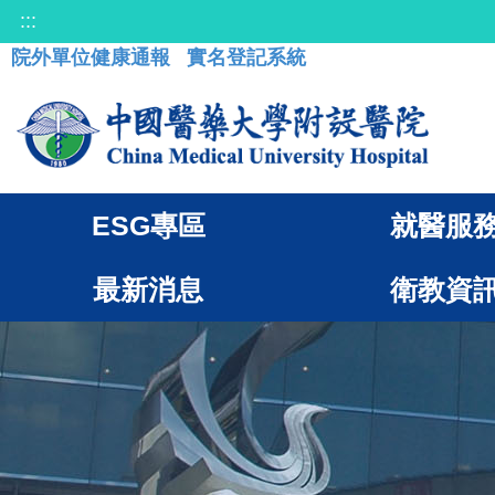
:::
院外單位健康通報
實名登記系統
ESG專區
就醫服
最新消息
衛教資