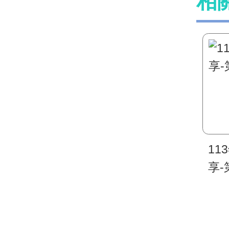
相
1
享-