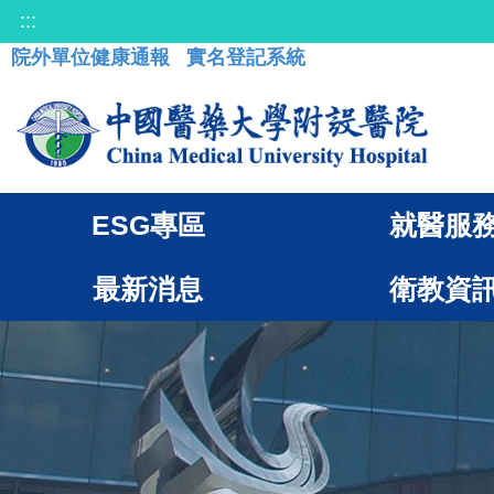
:::
院外單位健康通報
實名登記系統
ESG專區
就醫服
最新消息
衛教資