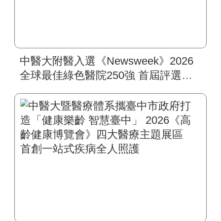
中醫大附醫入選《Newsweek》2026
全球最佳綠色醫院250強 首屆評選即
入榜 全臺僅兩院獲選 四葉績效指
標居臺灣最佳