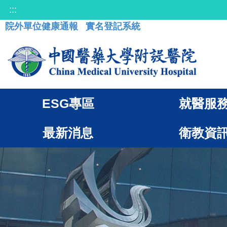
:::
院外單位健康通報
實名登記系統
ESG專區
就醫服
最新消息
衛教資