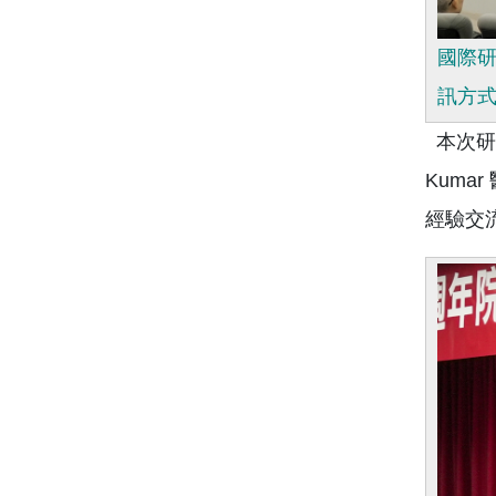
國際研
訊方
本次研討
Kum
經驗交