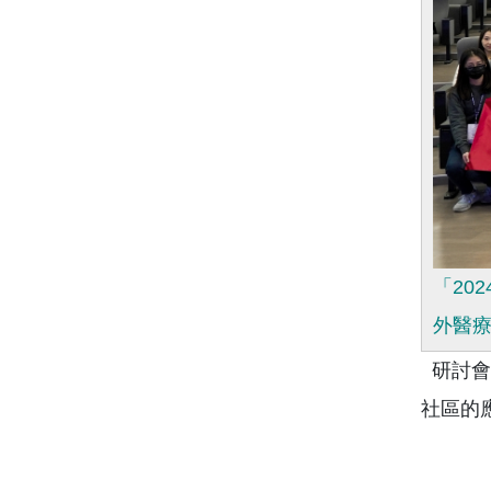
「20
外醫
研討會
社區的