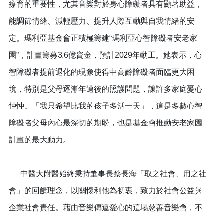
療育的重要性，尤其音樂對於身心障礙者具有顯著助益，
能調節情緒、減輕壓力、提升人際互動與自我情緒的安
定。瑪利亞基金會正積極籌建“瑪利亞心智障礙者安老家
園”，計畫籌募3.6億資金，預計2029年動工。她表示，心
智障礙者提前退化的現象使得中高齡障礙者面臨更大困
境，特別是父母逐漸年邁後的照護問題，讓許多家庭憂心
忡忡。「我只希望比我的孩子多活一天」，這是多數心智
障礙者父母內心最深切的期盼，也是基金會推動安老家園
計畫的最大動力。
中醫大附醫始終秉持董事長蔡長海「取之社會、用之社
會」的回饋理念，以關懷利他為初衷，致力於社會公益與
企業社會責任。藉由音樂傳遞愛心的這場慈善音樂會，不