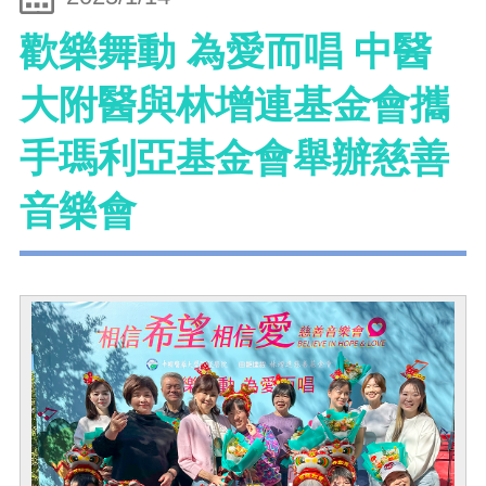
歡樂舞動 為愛而唱 中醫
大附醫與林增連基金會攜
手瑪利亞基金會舉辦慈善
音樂會