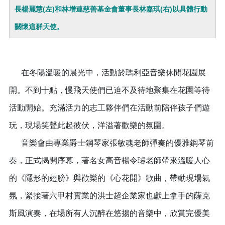
長楊麗慧(左)和林增連慈善基金會董事長林嘉琪(右)以具體行動
關懷這群天使。
在冬陽溫暖的晨光中，活動於瑪利亞音樂休閒花園展
開。不到十點，慢飛天使們已迫不及待地聚集在花園等待
活動開始。充滿活力的志工夥伴們在活動前陪伴孩子們遊
玩，現場笑聲此起彼伏，洋溢著歡樂的氛圍。
音樂會由專業爵士鋼琴家張敏魂老師彈奏的優雅鋼琴前
奏，正式揭開序幕，著名女高音楊令璿老師帶來溫暖人心
的《隱形的翅膀》與歡樂的《心花開》歌曲，帶動現場氣
氛，緊接著六甲村實業的洪士超企業家也獻上拿手的薩克
斯風演奏，在場所有人沉醉在悠揚的音樂中，欣賞完優美