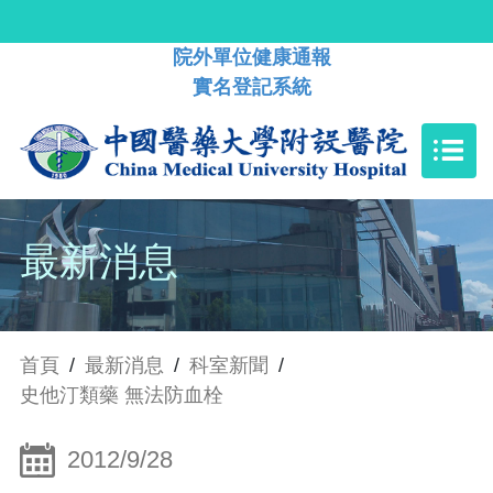
院外單位健康通報
實名登記系統
最新消息
首頁
/
最新消息
/
科室新聞
/
史他汀類藥 無法防血栓
2012/9/28