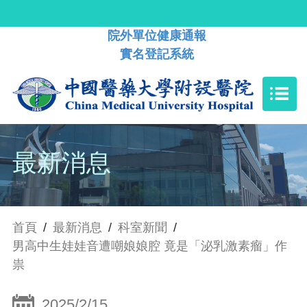
院外單位健康通報
實名登記系統
最新消息
首頁
/
最新消息
/
科室新聞
/
男高中生娃娃音遭嘲娘娘腔 竟是「泌乳激素瘤」作
祟
2025/2/15