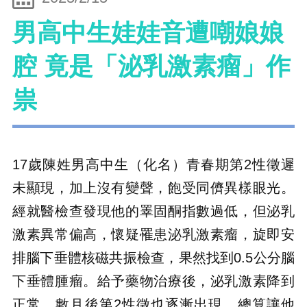
男高中生娃娃音遭嘲娘娘
腔 竟是「泌乳激素瘤」作
祟
17歲陳姓男高中生（化名）青春期第2性徵遲
未顯現，加上沒有變聲，飽受同儕異樣眼光。
經就醫檢查發現他的睪固酮指數過低，但泌乳
激素異常偏高，懷疑罹患泌乳激素瘤，旋即安
排腦下垂體核磁共振檢查，果然找到0.5公分腦
下垂體腫瘤。給予藥物治療後，泌乳激素降到
正常，數月後第2性徵也逐漸出現，總算讓他