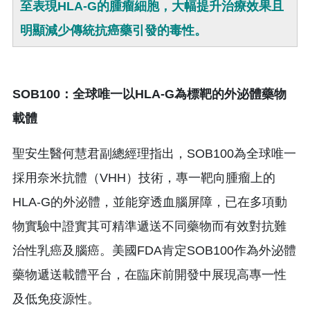
至表現HLA-G的腫瘤細胞，大幅提升治療效果且
明顯減少傳統抗癌藥引發的毒性。
SOB100
：全球唯一以HLA-G
為標靶的外泌體藥物
載體
聖安生醫何慧君副總經理指出，SOB100為全球唯一
採用奈米抗體（VHH）技術，專一靶向腫瘤上的
HLA-G的外泌體，並能穿透血腦屏障，已在多項動
物實驗中證實其可精準遞送不同藥物而有效對抗難
治性乳癌及腦癌。美國FDA肯定SOB100作為外泌體
藥物遞送載體平台，在臨床前開發中展現高專一性
及低免疫源性。