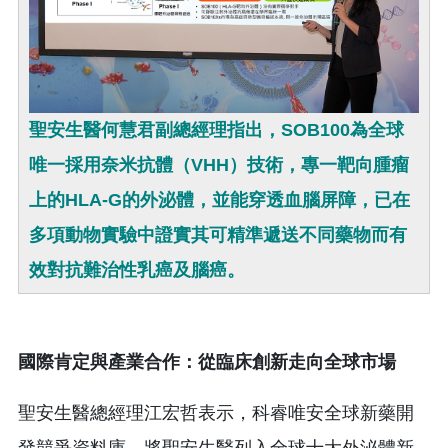
聖安生醫何慧君副總經理指出，SOB100為全球
唯一採用奈米抗體（VHH）技術，專一靶向腫瘤
上的HLA-G的外泌體，並能穿透血腦屏障，已在
多項動物實驗中證實其可精準遞送不同藥物而有
效對抗難治性乳癌及腦癌。
國際肯定與產業合作：從臨床創新走向全球市場
聖安生醫總經理江宏哲表示，科睿唯安全球新藥開