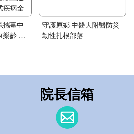
系攜臺中
守護原鄉 中醫大附醫防災
樂齡 智
韌性扎根部落
《高齡健康
療主題展
疾病全人
院長信箱