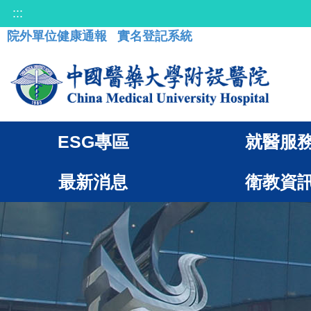
:::
院外單位健康通報
實名登記系統
ESG專區
就醫服
最新消息
衛教資