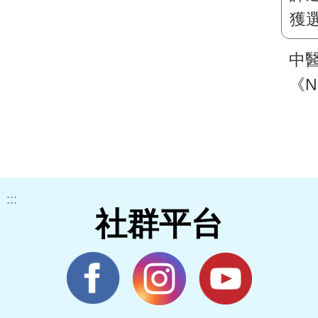
中
《N
最佳
評
獲
灣
:::
社群平台