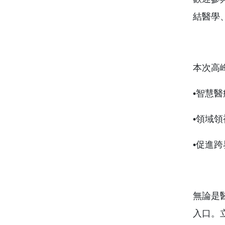
結醫學
本次高
•智慧
•領域
•促進
無論是醫
入口。