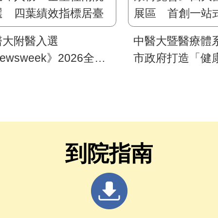
醫大附醫入選
中醫大暨醫療體
ewsweek》2026全球
市政府打造「健康
綠色醫院250強 首屆
慧臺中」 2026
選即入榜 全臺僅兩院
博覽會》四大醫
選 四葉績效指標居臺
區 首創一站式
最佳
照護
到院指南