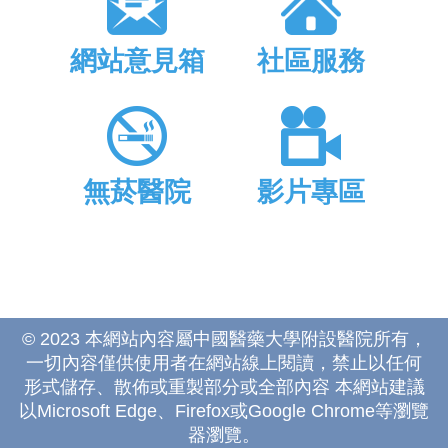
網站意見箱
社區服務
無菸醫院
影片專區
© 2023 本網站內容屬中國醫藥大學附設醫院所有，
一切內容僅供使用者在網站線上閱讀，禁止以任何
形式儲存、散佈或重製部分或全部內容 本網站建議
以Microsoft Edge、Firefox或Google Chrome等瀏覽
器瀏覽。