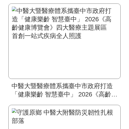
入榜 全臺僅兩院獲選 四葉績效指
標居臺灣最佳
中醫大暨醫療體系攜臺中市政府打造
「健康樂齡 智慧臺中」 2026《高齡健
康博覽會》四大醫療主題展區 首創
一站式疾病全人照護