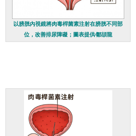
以膀胱內視鏡將肉毒桿菌素注射在膀胱不同部
位，改善排尿障礙；圖表提供∕鄒頡龍