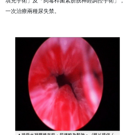
填充手術」及「肉毒桿菌素膀胱神經調控手術」，
一次治療兩種尿失禁。