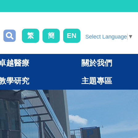
繁
簡
EN
Select Language
▼
卓越醫療
關於我們
教學研究
主題專區