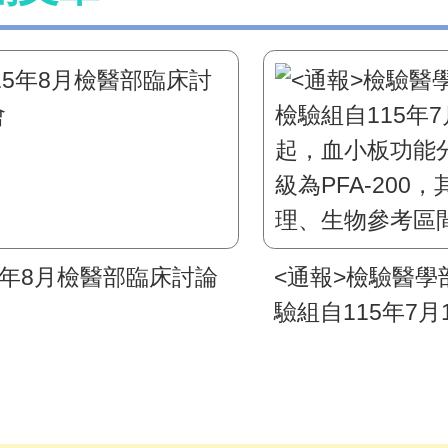
5年8月檢醫部臨床討論
<通報>檢驗醫學
驗組自115年7月
血小板功能分析
PFA-200，其
生物參考區間及