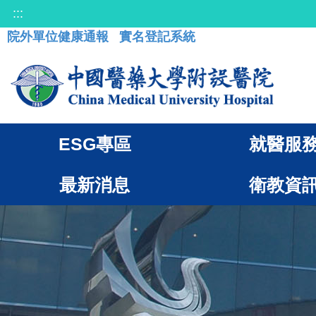
:::
院外單位健康通報
實名登記系統
ESG專區
就醫服
最新消息
衛教資