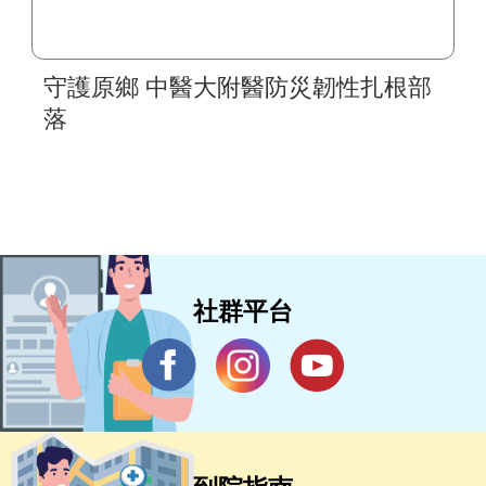
守護原鄉 中醫大附醫防災韌性扎根部
落
社群平台