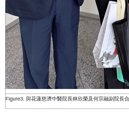
Figure3. 與花蓮慈濟中醫院長林欣榮及何宗融副