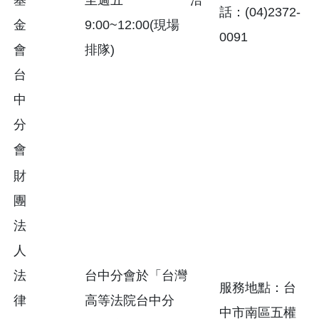
話：(04)2372-
金
9:00~12:00(現場
0091
會
排隊)
台
中
分
會
財
團
法
人
法
台中分會於「台灣
服務地點：台
律
高等法院台中分
中市南區五權