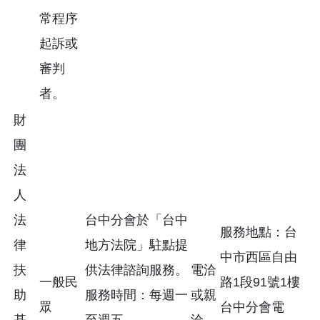
常程序
起訴或
審判
者。
財
團
法
人
法
台中分會於「台中
服務地點：台
律
地方法院」駐點提
中市西區自由
扶
供法律諮詢服務。
電洽
一般民
路1段91號1樓
助
服務時間：每週一
或親
眾
台中分會電
基
至週五
洽