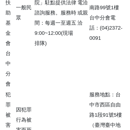
扶
院」駐點提供法律
電洽
一般民
南路99號1樓
助
諮詢服務。服務時
或親
眾
台中分會電
基
間：每週一至週五
洽
話：(04)2372-
金
9:00~12:00(現場
0091
會
排隊)
台
中
分
會
犯
服務地點：台
罪
中市西區自由
因犯罪
被
路1段91號5樓
行為被
害
（臺灣臺中地
害而死