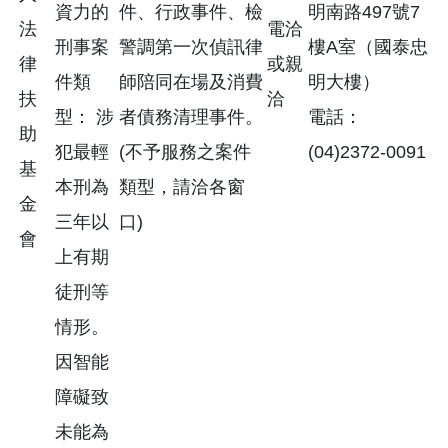
資力的
件、行政事件、檢
明南路497號7
法
電洽
刑事案
警調第一次偵訊律
樓A室（國泰忠
律
或親
件類
師陪同在場及消費
明大樓）
扶
洽
型： 涉
者債務清理事件。
電話：
助
犯最輕
(不予服務之案件
(04)2372-0091
基
本刑為
類型，請洽各窗
金
三年以
口)
會
上有期
徒刑等
情形。
因智能
障礙致
未能為