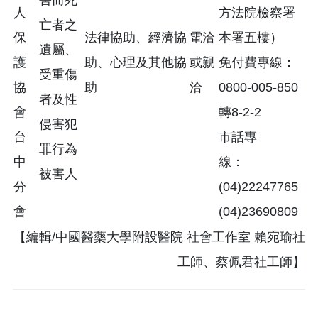
人
方法院檢察署
亡者之
保
法律協助、經濟協
電洽
本署五樓）
遺屬、
護
助、心理及其他協
或親
免付費專線：
受重傷
協
助
洽
0800-005-850
者及性
會
轉8-2-2
侵害犯
台
市話專
罪行為
中
線：
被害人
分
(04)22247765
會
(04)23690809
【編輯/中國醫藥大學附設醫院 社會工作室 賴宛瑜社
工師、蔡佩君社工師】