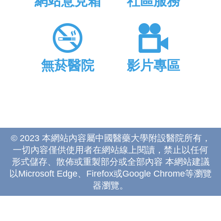
網站意見箱
社區服務
無菸醫院
影片專區
© 2023 本網站內容屬中國醫藥大學附設醫院所有，
一切內容僅供使用者在網站線上閱讀，禁止以任何
形式儲存、散佈或重製部分或全部內容 本網站建議
以Microsoft Edge、Firefox或Google Chrome等瀏覽
器瀏覽。