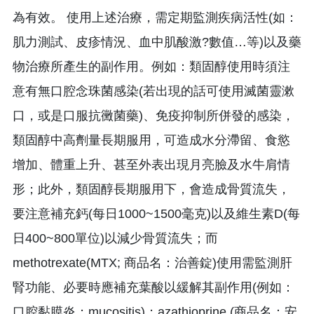
為有效。 使用上述治療，需定期監測疾病活性(如：
肌力測試、皮疹情況、血中肌酸激?數值…等)以及藥
物治療所產生的副作用。例如：類固醇使用時須注
意有無口腔念珠菌感染(若出現的話可使用滅菌靈漱
口，或是口服抗黴菌藥)、免疫抑制所併發的感染，
類固醇中高劑量長期服用，可造成水分滯留、食慾
增加、體重上升、甚至外表出現月亮臉及水牛肩情
形；此外，類固醇長期服用下，會造成骨質流失，
要注意補充鈣(每日1000~1500毫克)以及維生素D(每
日400~800單位)以減少骨質流失；而
methotrexate(MTX; 商品名：治善錠)使用需監測肝
腎功能、必要時應補充葉酸以緩解其副作用(例如：
口腔黏膜炎；mucositis)；azathioprine (商品名：安