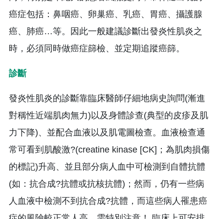
癌症包括：鼻咽癌、卵巢癌、乳癌、胃癌、攝護腺
癌、肺癌…等。因此一般建議診斷出發炎性肌炎之
時，必須同時做癌症篩檢、並定期追蹤癌篩。
診斷
發炎性肌炎的診斷靠臨床醫師仔細地病史詢問(漸進
對稱性近端肌肉無力)以及身體診查(典型的皮疹及肌
力下降)、並配合血液以及肌電圖檢查。血液檢查通
常可看到肌酸激?(creatine kinase [CK]；為肌肉損傷
的標記)升高、並且部分病人血中可檢測到自體抗體
(如：抗合成?抗體或抗核抗體)；然而，仍有一些病
人血液中檢測不到抗合成?抗體，而這些病人罹患癌
症的風險較正常人高，需特別注意！ 臨床上可安排