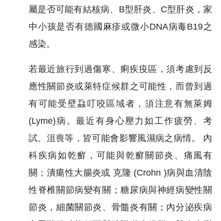
屬是否可能有結核病、B型肝炎、C型肝炎，家
中小孩是否有德國麻疹或微小DNA病毒B19之
感染。
若最近旅行到過傷寒、痢疾疫區，須考慮到反
應性關節炎或萊特症候群之可能性，而曾到過
有可能受壁蝨叮咬區域者，須注意有無萊姆
(Lyme)病。最近有身心壓力如工作疲勞、考
試、沮喪等，皆可能會影響風濕病之病情。 內
科疾病如乾癬，可能與乾癬關節炎、痛風有
關；潰瘍性大腸炎或 克隆 (Crohn )病與血清陰
性脊椎關節病變有關；糖尿病與神經病變性關
節炎，細菌關節炎、骨髓炎有關；內分泌疾病