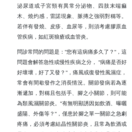
泌尿道或子宮頸有異常分泌物、四肢末端痲
木、燒灼感，雷諾現象、脈摶之強弱對稱等。
若伴有發燒、皮疹、血尿等，則須考慮膠原血
管疾病，如紅斑狼瘡或血管炎。
問診常問的問題是："您有這病痛多久了？"，這
問題會解答急性或慢性疾病之分， "病痛是否好
好壞壞，好了又發？"，痛風或復發性風濕症，
常會有間歇發作之消長情況。關節發病若為逐
漸遞加，對稱且包括手、腳之小關節，則可能
為類風濕關節炎。"有無明顯誘因如飲酒、曝曬
盛陽、外傷等？"，僅患於腳之單一關節之急劇
疼痛，必須考慮結晶性關節炎，且常為飲酒或