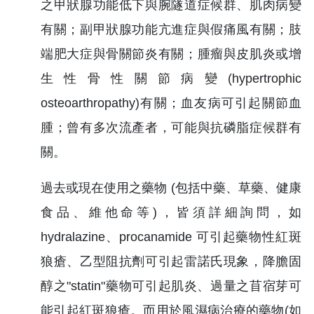
之甲狀腺功能低下與腕隧道症候群、肌肉病變
有關；副甲狀腺功能亢進症與假痛風有關；肢
端肥大症與骨關節炎有關；腫瘤與皮肌炎或增
生性骨性關節病變(hypertrophic
osteoarthropathy)有關；血友病可引起關節血
腫；曾有多次流產者，可能與抗磷脂症候群有
關。
過去或現在使用之藥物 (包括中藥、草藥、健康
食品、維他命等)，皆須詳細詢問，如
hydralazine、procanamide 可引起藥物性紅斑
狼瘡、乙型阻抗劑可引起雷諾氏現象，降膽固
醇之"statin"藥物可引起肌炎、過量之苜宿芽可
能引起紅斑狼瘡。而用於風濕病治療的藥物(如