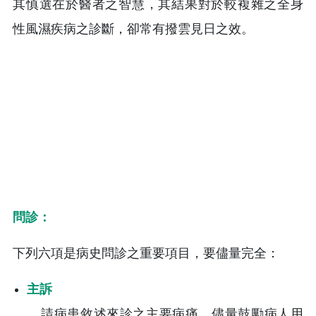
其慎選在於醫者之智慧，其結果對於較複雜之全身
性風濕疾病之診斷，卻常有撥雲見日之效。
問診：
下列六項是病史問診之重要項目，要儘量完全：
主訴
請病患敘述來診之主要病痛，儘量鼓勵病人用