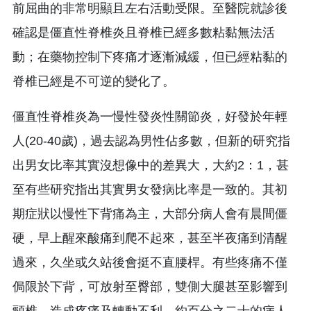
前屈曲的非常明顯且左右活動受限。至醫院就診後
確認是僵直性脊椎炎且脊椎已經多數粘黏無法活
動；在藥物控制下疼痛才逐漸減緩，但已經粘黏的
脊椎已經是不可逆的變化了。
僵直性脊椎炎為一慢性發炎性關節炎，好發於年輕
人(20-40歲)，過去認為男性佔多數，但新的研究指
出男女比率其實沒想像中的差異大，大約2：1，甚
至有些研究指出其實男女發病比率是一致的。其初
期症狀以慢性下背痛為主，大部分病人會有晨間僵
硬，早上醒來酸痛到爬不起來，甚至半夜痛到清醒
過來，久坐或久站後會挺不直腰桿。有些疼痛不僅
侷限於下背，可放射至臀部，雙側大腿甚至影響到
頸椎，造成疼痛及轉動不利。約百分之二十的病人