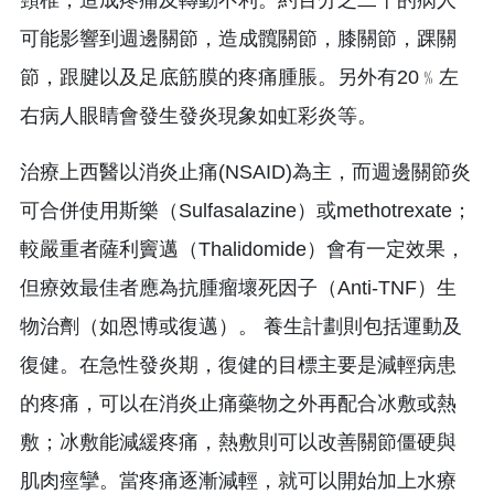
可能影響到週邊關節，造成髖關節，膝關節，踝關
節，跟腱以及足底筋膜的疼痛腫脹。另外有20﹪左
右病人眼睛會發生發炎現象如虹彩炎等。
治療上西醫以消炎止痛(NSAID)為主，而週邊關節炎
可合併使用斯樂（Sulfasalazine）或methotrexate；
較嚴重者薩利竇邁（Thalidomide）會有一定效果，
但療效最佳者應為抗腫瘤壞死因子（Anti-TNF）生
物治劑（如恩博或復邁）。 養生計劃則包括運動及
復健。在急性發炎期，復健的目標主要是減輕病患
的疼痛，可以在消炎止痛藥物之外再配合冰敷或熱
敷；冰敷能減緩疼痛，熱敷則可以改善關節僵硬與
肌肉痙攣。當疼痛逐漸減輕，就可以開始加上水療