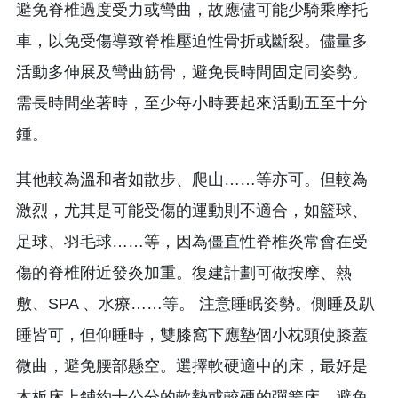
避免脊椎過度受力或彎曲，故應儘可能少騎乘摩托
車，以免受傷導致脊椎壓迫性骨折或斷裂。儘量多
活動多伸展及彎曲筋骨，避免長時間固定同姿勢。
需長時間坐著時，至少每小時要起來活動五至十分
鍾。
其他較為溫和者如散步、爬山……等亦可。但較為
激烈，尤其是可能受傷的運動則不適合，如籃球、
足球、羽毛球……等，因為僵直性脊椎炎常會在受
傷的脊椎附近發炎加重。復建計劃可做按摩、熱
敷、SPA 、水療……等。 注意睡眠姿勢。側睡及趴
睡皆可，但仰睡時，雙膝窩下應墊個小枕頭使膝蓋
微曲，避免腰部懸空。選擇軟硬適中的床，最好是
木板床上鋪約十公分的軟墊或較硬的彈簧床，避免