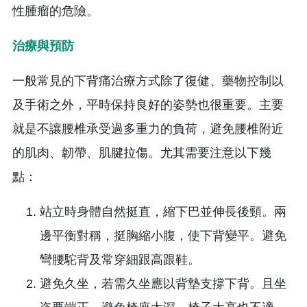
就是不讓腰椎承受過多重力的負荷，避免腰椎附近
的肌肉、韌帶、肌腱拉傷。尤其需要注意以下幾
點：
站立時身體自然挺直，縮下巴並伸長後頸。兩
邊平衡對稱，挺胸縮小腹，使下背變平。避免
彎腰駝背及常穿細跟高跟鞋。
避免久坐，若需久坐應以背墊支撐下背。且坐
姿要端正。避免椅座太深，椅子太高也不適
合，尤其要避免斜倚在椅子上致腰椎騰空的姿
勢。
日常生活中，以平躺時脊椎所受的壓力最小。
臥床休息時應選用軟硬適中的床，例如睡木板