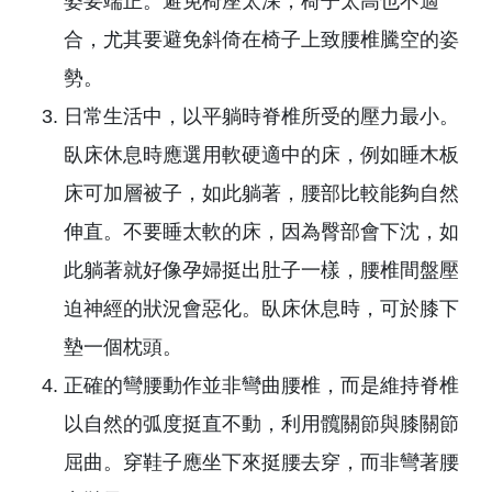
床可加層被子，如此躺著，腰部比較能夠自然
伸直。不要睡太軟的床，因為臀部會下沈，如
此躺著就好像孕婦挺出肚子一樣，腰椎間盤壓
迫神經的狀況會惡化。臥床休息時，可於膝下
墊一個枕頭。
正確的彎腰動作並非彎曲腰椎，而是維持脊椎
以自然的弧度挺直不動，利用髖關節與膝關節
屈曲。穿鞋子應坐下來挺腰去穿，而非彎著腰
穿鞋子。
避免急速前彎、旋轉及身體過度向後仰等可能
會傷害背部的動作。
需轉身去接或拿東西時，不要只扭轉上半身，
應盡量把整個身體轉過來。