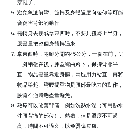
拿東西時，兩腳分開約45公分，一腳在前，另
一腳稍微在後，膝蓋彎曲蹲下，保持背部平
直，物品盡量靠近身體，兩腿用力站直，再將
物品舉起。彎腰提重物是腰部最吃力的動作，
腰背不適時應盡量避免。
熱療可以改善背痛，例如洗熱水澡（可用熱水
沖腰背痛的部位）、熱敷，但是溫度不可過
高，時間不可過久，以免燙傷皮膚。
不要長時間維持同一姿勢，至少30分鐘更換一
次姿勢。
避免體重過重，因為體重如果過重，身體重心
前移，會造成背肌與脊椎的負擔，故應盡量維
持體重在理想範圍內。