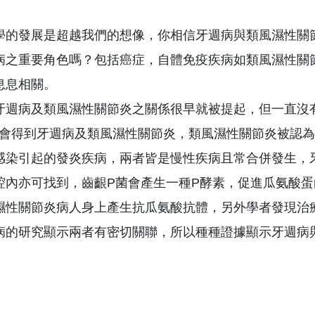
學的發展是超越我們的想像，你相信牙週病與類風濕性關
病之重要角色嗎？包括癌症，自體免疫疾病如類風濕性關
息息相關。
牙週病及類風濕性關節炎之關係很早就被提起，但一直沒
%會得到牙週病及類風濕性關節炎，類風濕性關節炎被認
感染引起的發炎疾病，兩者皆是慢性疾病且常合併發生，
腔內亦可找到，齒齦P菌會產生一種P酵素，促進瓜氨酸蛋
濕性關節炎病人身上產生抗瓜氨酸抗體，另外學者發現治
病的研究顯示兩者有密切關聯，所以種種證據顯示牙週病