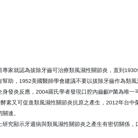
前專家就認為拔除牙齒可治療類風濕性關節炎，直到193
有幫助，1952美國醫師學會建議不要以拔除牙齒作為類風
全身發炎反應，2004羅氏學者發現口腔內齒齦P菌為唯
P酵素又可促進類風濕性關節炎抗原之產生，2012年台
切關連。
上研究顯示牙週病與類風濕性關節炎之產生有密切關係，