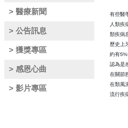
> 醫療新聞
有些醫
人類疾
> 公告訊息
類疾病
歷史上
> 獲獎專區
約有5
認為是
> 感恩心曲
在關節
在類風
> 影片專區
流行疾