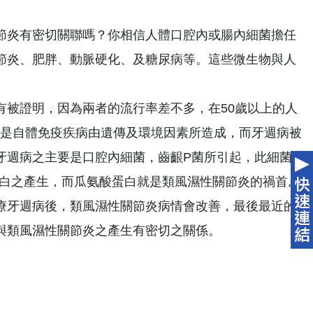
節炎有密切關聯嗎？你相信人體口腔內或腸內細菌擔任
節炎、肥胖、動脈硬化、及糖尿病等。這些微生物與人
有被證明，因為兩者的流行率差不多，在50歲以上的人
為是自體免疫疾病由遺傳及環境因素所造成，而牙週病被
牙週病之主要是口腔內細菌，齒齦P菌所引起，此細菌
白之產生，而瓜氨酸蛋白就是類風濕性關節炎的禍首,
療牙週病後，類風濕性關節炎病情會改善，最後最近的
與類風濕性關節炎之產生有密切之關係。