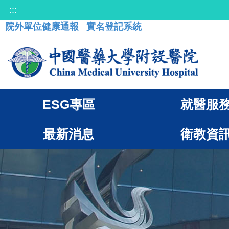
:::
院外單位健康通報
實名登記系統
ESG專區
就醫服
最新消息
衛教資