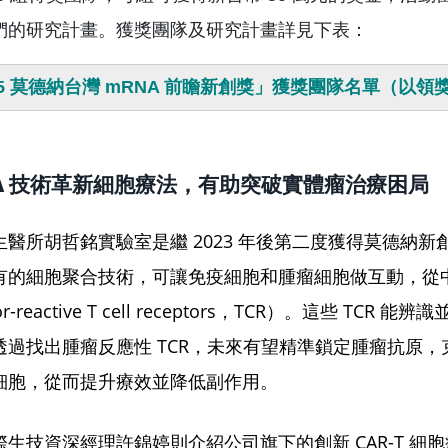
們的研究計畫。獲獎團隊及研究計畫詳見下表：
25 莫德納台灣 mRNA 前瞻新創獎」獲獎團隊名單（以
A 技術革新細胞療法，有助突破實體瘤治療困局
生醫所胡哲銘實驗室是繼
2023
年後第二度獲得莫德納新
有的細胞聚合技術，可讓免疫細胞和腫瘤細胞做互動，從中
or-reactive T cell receptors，TCR）。這
透過找出腫瘤反應性 TCR，未來有望精準鎖定腫瘤抗原
T 細胞，從而提升療效並降低副作用。
際生技
資深經理許錦婷則介紹公司旗下的創新 CAR-T 細胞療