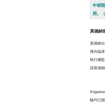
中研
用。
莫德納
莫德納台
推向臨床
執行總監
談莫德納
Koga
驗均已順利