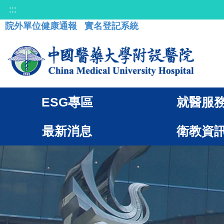
:::
院外單位健康通報
實名登記系統
ESG專區
就醫服
最新消息
衛教資