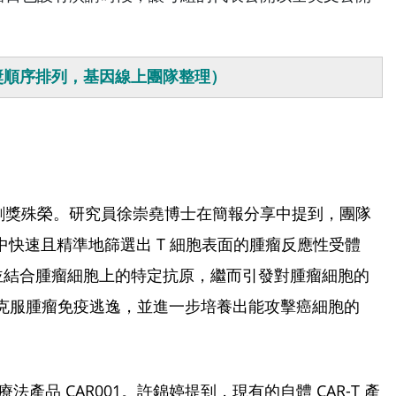
領獎順序排列，基因線上團隊整理）
創獎殊榮。研究員徐崇堯博士在簡報分享中提到，團隊
快速且精準地篩選出 T 細胞表面的腫瘤反應性受體
些 TCR 能辨識並結合腫瘤細胞上的特定抗原，繼而引發對腫瘤細胞的
，克服腫瘤免疫逃逸，並進一步培養出能攻擊癌細胞的
法產品 CAR001。許錦婷提到，現有的自體 CAR-T 產