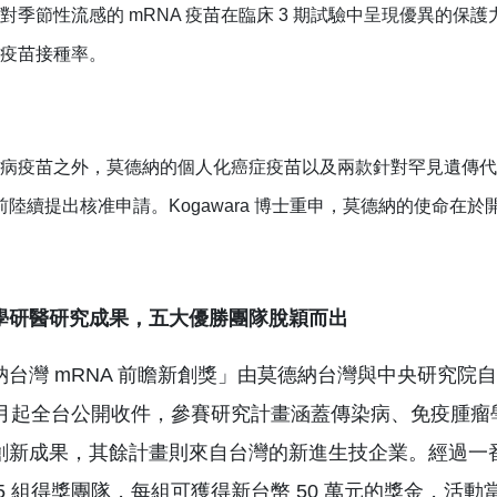
對季節性流感的 mRNA 疫苗在臨床 3 期試驗中呈現優異的保護
疫苗接種率。
病疫苗之外，莫德納的個人化癌症疫苗以及兩款針對罕見遺傳代謝疾
 年前陸續提出核准申請。Kogawara 博士重申，莫德納的使命在
學研醫研究成果，五大優勝團隊脫穎而出
納台灣 mRNA 前瞻新創獎」由莫德納台灣與中央研究院自
7 月起全台公開收件，參賽研究計畫涵蓋傳染病、免疫腫
創新成果，其餘計畫則來自台灣的新進生技企業。經過一番
 5 組得獎團隊，每組可獲得新台幣 50 萬元的獎金，