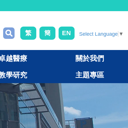
繁
簡
EN
Select Language
▼
卓越醫療
關於我們
教學研究
主題專區