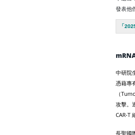
發表他
「20
mRN
中研院
憑藉專
（Tum
攻擊。
CAR-
長聖國