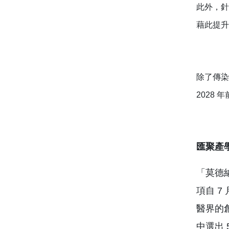
此外，針
藉此提升
除了傳染
2028
匯聚產
「莫德
項自 
醫界的
中選出