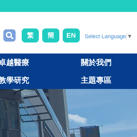
繁
簡
EN
Select Language
▼
卓越醫療
關於我們
教學研究
主題專區