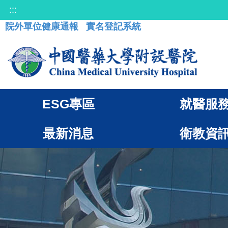
:::
院外單位健康通報
實名登記系統
ESG專區
就醫服
最新消息
衛教資