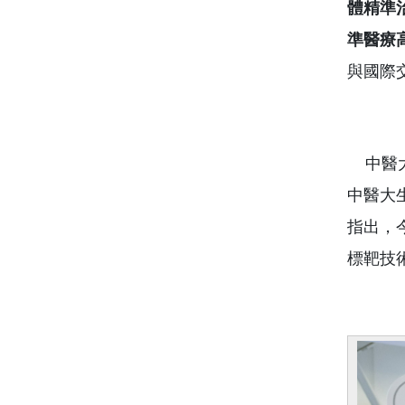
體精準
準醫療
與國際
中醫大
中醫大生
指出，
標靶技