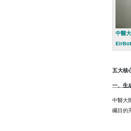
中醫大
Eir
五大核
一、生
中醫大
矚目的