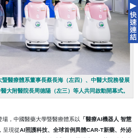
醫大暨醫療體系董事長蔡長海（左四）、中醫大院務發展
中醫大附醫院長周德陽（左三）等人共同啟動開幕式。
登場，中國醫藥大學暨醫療體系以
「醫療
AI
機器人
智慧
，呈現從
AI
照護科技、全球首例異體
CAR-T
新藥
、外泌