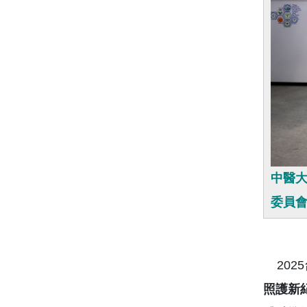
中醫大
委員
202
照護新