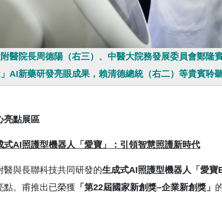
附醫院長周德陽（右三）、中醫大院務發展委員會鄭隆賓
Bot」AI新藥研發亮眼成果，賴清德總統（右二）等貴賓聆
心亮點展區
成式
AI
照護型機器人「愛寶」：引領智慧照護新時代
附醫與長聯科技共同研發的
生成式
AI
照護型機器人「愛寶
亮點。甫推出已榮獲
「第
22
屆國家新創獎
–
企業新創獎」