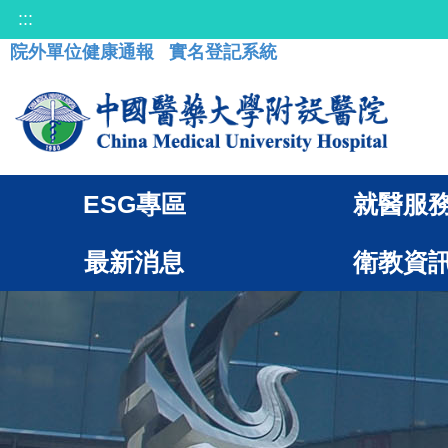
:::
院外單位健康通報
實名登記系統
ESG專區
就醫服
最新消息
衛教資