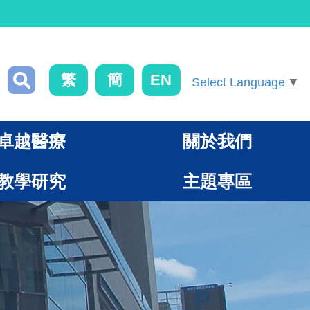
繁
簡
EN
Select Language
▼
卓越醫療
關於我們
教學研究
主題專區