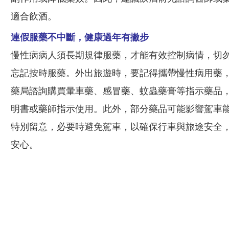
• 胃食道逆流病人：
可依醫師或藥師指示適度服用
胃藥，但注意甜食的攝取應適量。
• 過年期間若有飲酒：
須特別注意酒精可能影響疾
病的控制，也可能與藥品產生交互作用（如解熱鎮
痛藥品、鎮靜安眠藥品等），進而增加副作用或降
低藥效。因此，建議飲酒前先諮詢醫師或藥師，確
定是否適合飲酒。
連假服藥不中斷，健康過年有撇步
慢性病病人須長期規律服藥，才能有效控制病情，
切勿因通宵熬夜而忘記按時服藥。外出旅遊時，要
記得攜帶慢性病用藥，並可依需求向藥局諮詢購買
暈車藥、感冒藥、蚊蟲藥膏等指示藥品，且遵循藥