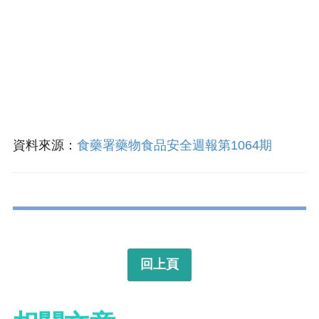
品說明書或藥師指示使用。此外，部分藥品可能影
響駕車能力，服用後應特別留意，必要時避免駕
車，以確保行車與旅途安全，讓旅程開心又安心。
資料來源：
食藥署藥物食品安全週報第1064期
回上頁
相關文章