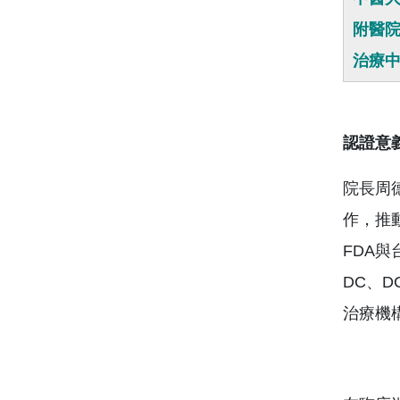
附醫院
治療
認證意
院長周
作，推動
FDA與
DC、
治療機