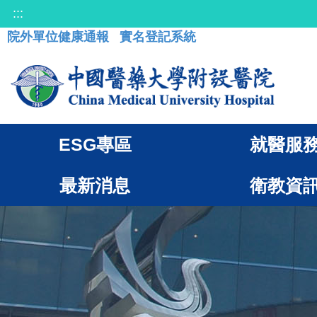
:::
院外單位健康通報
實名登記系統
ESG專區
就醫服
最新消息
衛教資