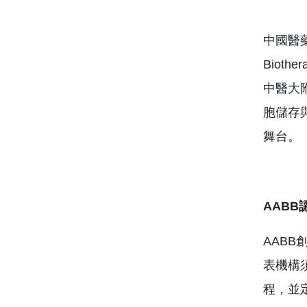
中國醫藥大
Biot
中醫大
胞儲存
舞台。
AABB
AAB
表機構須
程，並