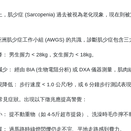
，肌少症 (Sarcopenia) 過去被視為老化現象，
亞洲肌少症工作小組 (AWGS) 的共識，診斷肌少症包含
： 男生握力 < 28kg，女生握力 < 18kg。
少： 經由 BIA (生物電阻分析) 或 DXA 儀器測量，
降低： 步行速度 < 1.0 公尺/秒，或 6 分鐘步行測試表
五大常見症狀。出現以下徵兆應提高警覺：
小： 提不動重物（如 4-5斤超市提袋）、洗澡時毛巾擰不
緩： 過馬路時綠燈閃爍仍走不完、平地走路感到費力。