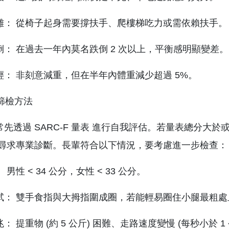
難： 從椅子起身需要撐扶手、爬樓梯吃力或需依賴扶手。
倒： 在過去一年內莫名跌倒 2 次以上，平衡感明顯變差。
輕： 非刻意減重，但在半年內體重減少超過 5%。
易篩檢方法
先透過 SARC-F 量表 進行自我評估。若量表總分大於
 尋求專業診斷。長輩符合以下情況，要考慮進一步檢查：
 男性 < 34 公分，女性 < 33 公分。
試： 雙手食指與大拇指圍成圈，若能輕易圈住小腿最粗
： 提重物 (約 5 公斤) 困難、走路速度變慢 (每秒小於