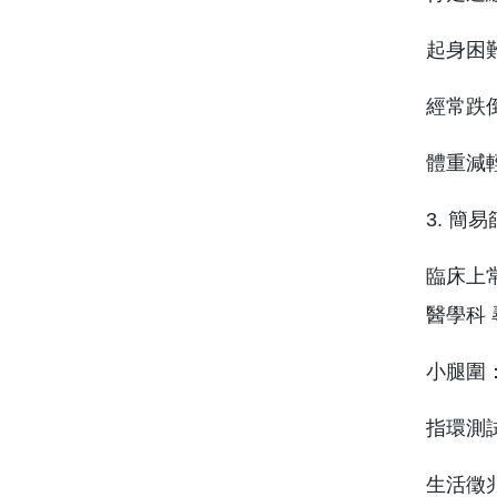
起身困
經常跌
體重減
3. 簡
臨床上常
醫學科
小腿圍：
指環測
生活徵兆