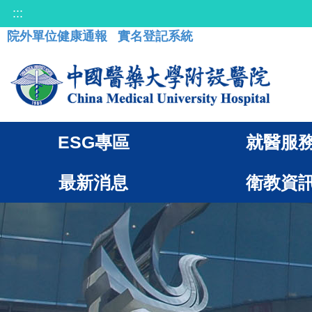
:::
院外單位健康通報
實名登記系統
ESG專區
就醫服
最新消息
衛教資