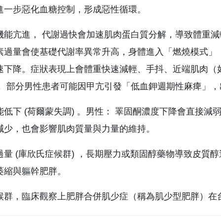
進一步惡化血糖控制，形成惡性循環。
能亢進， 代謝過快會加速肌肉蛋白質分解，導致體重減輕與肌肉萎
素過量會使基礎代謝率異常升高，身體進入「燃燒模式」
下降。症狀表現上會體重快速減輕、手抖、近端肌肉（如大腿）
， 部分男性患者可能因甲亢引發「低血鉀週期性麻痺」
能低下 (荷爾蒙失調) 。男性： 睪固酮濃度下降會直接
減少，也會影響肌肉質量與力量的維持。
過量 (庫欣氏症候群) ，長期壓力或類固醇藥物導致皮
萎縮與軀幹肥胖。
候群，臨床觀察上肥胖合併肌少症（稱為肌少型肥胖）在