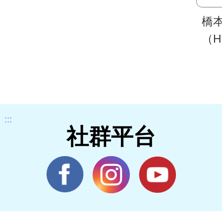
橋
（Ha
thy
:::
社群平台