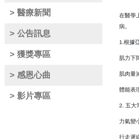
> 醫療新聞
在醫學上
病。
> 公告訊息
1.根據
> 獲獎專區
肌力下降
> 感恩心曲
肌肉量減
體能表現
> 影片專區
2. 
力氣變
行走遲