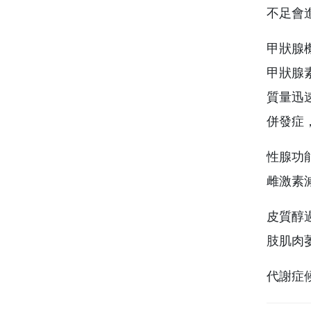
不足會
甲狀腺機
甲狀腺
質量迅速
併發症
性腺功
雌激素
皮質醇
肢肌肉
代謝症