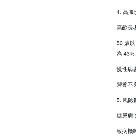
4. 高
高齡長者
50 歲
為 43
慢性病
營養不
5. 風
糖尿病 
致病機