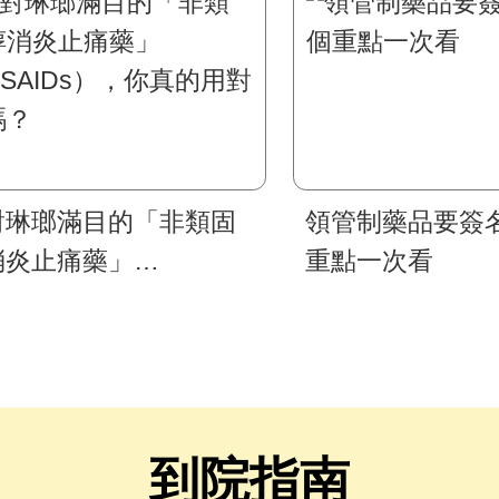
對琳瑯滿目的「非類固
領管制藥品要簽
消炎止痛藥」
重點一次看
SAIDs），你真的用對
嗎？
到院指南