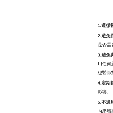
1.遵
2.避
是否需
3.避
用任何
經醫師
4.定期
影響。
5.不
內壓增