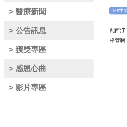
> 醫療新聞
Pethi
> 公告訊息
配西汀
格管制
> 獲獎專區
> 感恩心曲
> 影片專區