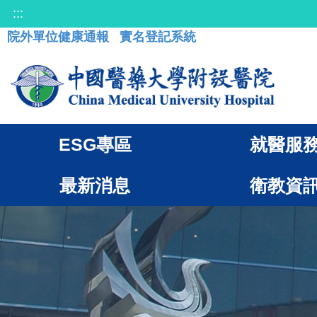
:::
院外單位健康通報
實名登記系統
ESG專區
就醫服
最新消息
衛教資