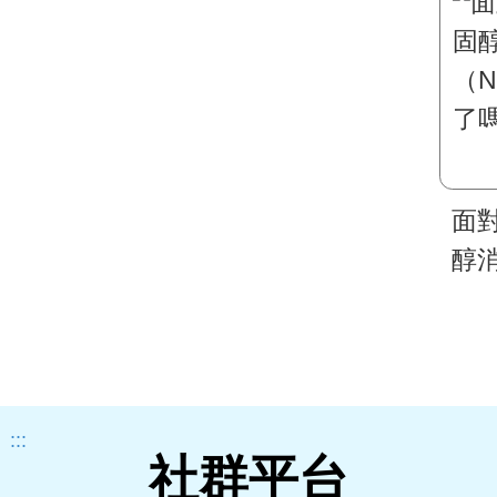
面
醇
（N
了
:::
社群平台