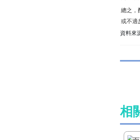
總之，
或不適
資料來
相