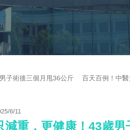
歲男子術後三個月甩36公斤 百天百例！中
025/6/11
只減重，更健康！43歲男