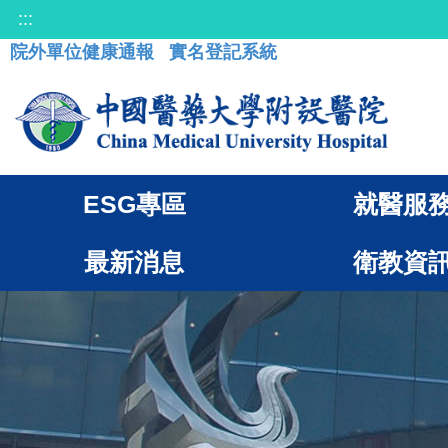
:::
院外單位健康通報
實名登記系統
ESG專區
就醫服
最新消息
衛教資