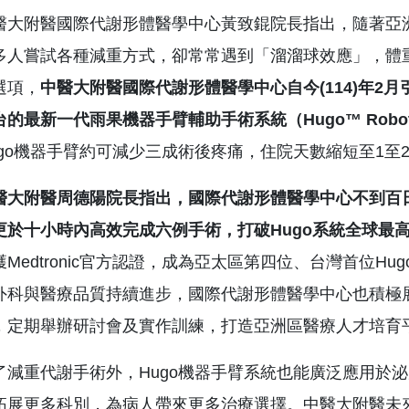
附醫國際代謝形體醫學中心黃致錕院長指出，隨著亞洲
多人嘗試各種減重方式，卻常常遇到「溜溜球效應」，體
選項，
中醫大附醫國際代謝形體醫學中心自今
(114)
年
2
月
台的最新一代雨果機器手臂輔助手術系統（
Hugo™ Robot
ugo機器手臂約可減少三成術後疼痛，住院天數縮短至1至
附醫周德陽院長指出，國際代謝形體醫學中心不到百日
更於十小時內高效完成六例手術，打破
Hugo
系統全球最
獲Medtronic官方認證，成為亞太區第四位、台灣首位
外科與醫療品質持續進步，國際代謝形體醫學中心也積極
，定期舉辦研討會及實作訓練，打造亞洲區醫療人才培育
重代謝手術外，Hugo機器手臂系統也能廣泛應用於泌
拓展更多科別，為病人帶來更多治療選擇。中醫大附醫未來每