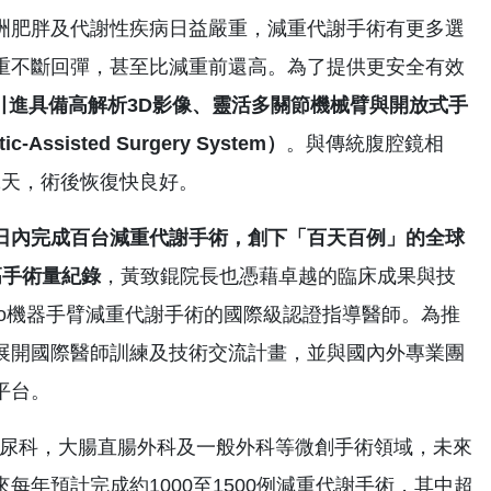
肥胖及代謝性疾病日益嚴重，減重代謝手術有更多選
重不斷回彈，甚至比減重前還高。為了提供更安全有效
引進具備高解析
3D
影像、靈活多關節機械臂與開放式手
ic-Assisted Surgery System
）
。與傳統腹腔鏡相
2天，術後恢復快良好。
內完成百台減重代謝手術，創下「百天百例」的全球
高手術量紀錄
，黃致錕院長也憑藉卓越的臨床成果與技
Hugo機器手臂減重代謝手術的國際級認證指導醫師。為推
展開國際醫師訓練及技術交流計畫，並與國內外專業團
平台。
尿科，大腸直腸外科及一般外科等微創手術領域，未來
年預計完成約1000至1500例減重代謝手術，其中超