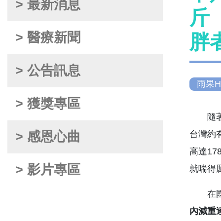
> 最新消息
斤
> 醫療新聞
胖
> 公告訊息
雨果H
> 獲獎專區
隨著現
> 感恩心曲
台灣約
高達1
> 影片專區
就喘得
在國際
內減重