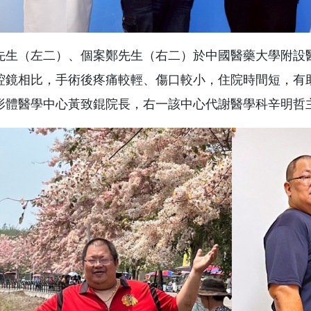
先生（左二）、個案鄭先生（右二）於中國醫藥大學附設醫
腔鏡相比，手術後疼痛較輕、傷口較小，住院時間短，有
形體醫學中心黃致錕院長，右一該中心代謝醫學科辛明哲主