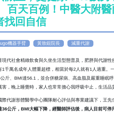
 百天百例！中醫大附醫
者找回自信
ugo機器手臂
黃致錕院長
減重代謝
代社會精緻飲食與久坐生活型態普及，肥胖與代謝性疾
有1千萬名成年人體重超標，相當於每2人就有1人過重。
78公斤、BMI達56.1，並合併糖尿病、高血脂及嚴重
厲害，晚上睡覺時，家人也常常擔心我呼吸中止，生活品
代謝形體醫學中心團隊耐心評估與專業建議下，王先
達
36
公斤，
BMI
大幅下降，經醫師評估後，病人目前可停