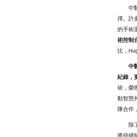
中醫大
擇。許
的手術
術控制
比，H
中醫大
紀錄，
術，榮
動智慧
隊合作
除了減
將持續