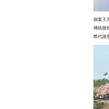
個案王
傳統腹
際代謝