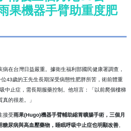
雨果機器手臂助重度肥
病在台灣日益嚴重。據衛生福利部國民健康署調查，
一位43歲的王先生長期深受病態性肥胖所苦，術前體重
睡眠呼吸中止症，需長期服藥控制。他坦言：「以前爬個樓梯
質真的很差。」
生接受
雨果
(Hugo)
機器手臂輔助縮胃曠腸手術，三個月
用糖尿病與高血壓藥物，睡眠呼吸中止症也明顯改善
。