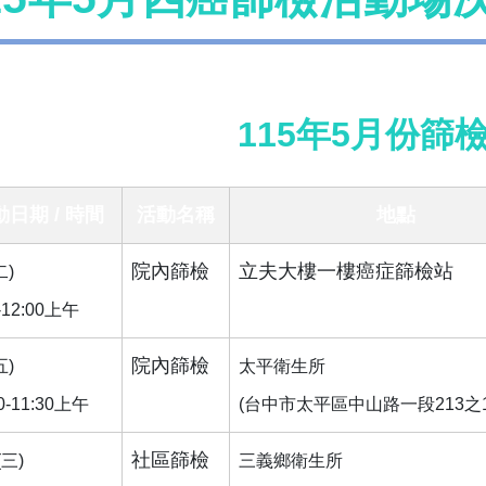
115年5月份篩
動日期 / 時間
活動名稱
地點
院內篩檢
立夫大樓一樓癌症篩檢站
二)
0-12:00上午
院內篩檢
五)
太平衛生所
30-11:30上午
(台中市太平區中山路一段213之1
社區篩檢
(三)
三義鄉衛生所