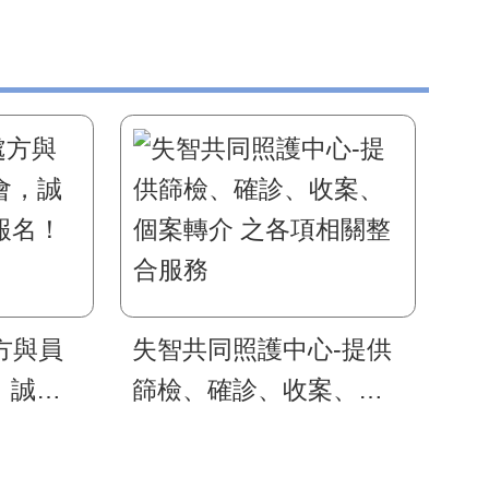
處方與員
失智共同照護中心-提供
，誠摯
篩檢、確診、收案、個
名！
案轉介 之各項相關整合
服務