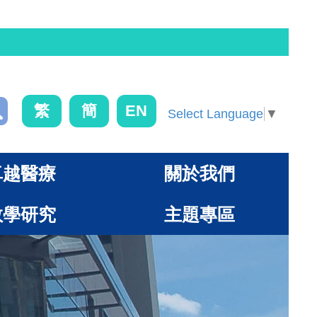
繁
簡
EN
Select Language
▼
卓越醫療
關於我們
教學研究
主題專區