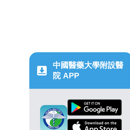
中國醫藥大學附設醫
院 APP