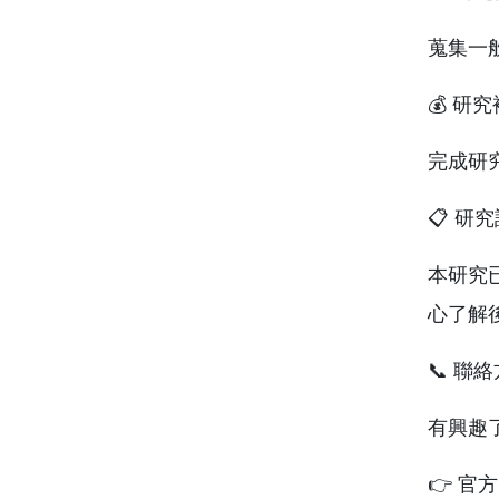
蒐集一
💰 研
完成研
📋 研
本研究
心了解
📞 聯
有興趣
👉 官方