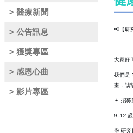
健
> 醫療新聞
📢【研
> 公告訊息
> 獲獎專區
大家好 
> 感恩心曲
我們是
畫，誠
> 影片專區
👦 招
9–12
🎯 研