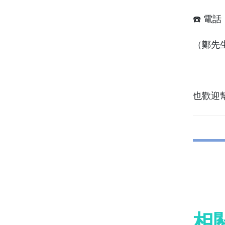
☎️ 電話：
（鄭先
也歡迎
相