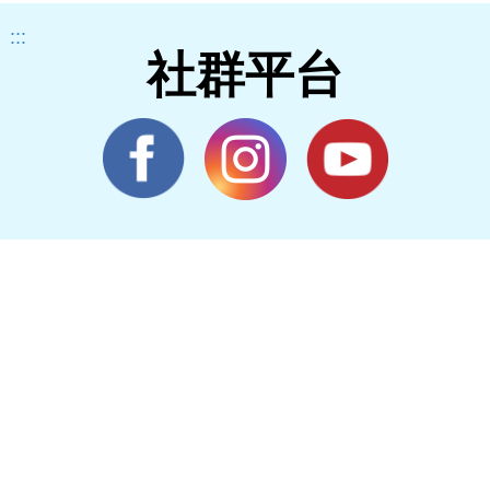
Sym
:::
ISN
社群平台
Me
6/
踴