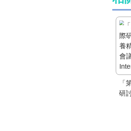
「
研討
精
議（1
Inte