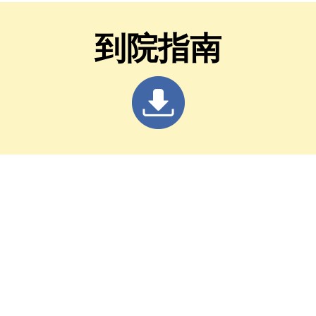
posium and 2026
Symposium and
PR Regional
ISNPR Regional
到院指南
eting）」論文徵稿延至
Meeting）
30截止，鼓勵相關人員
躍投稿及報名參加。