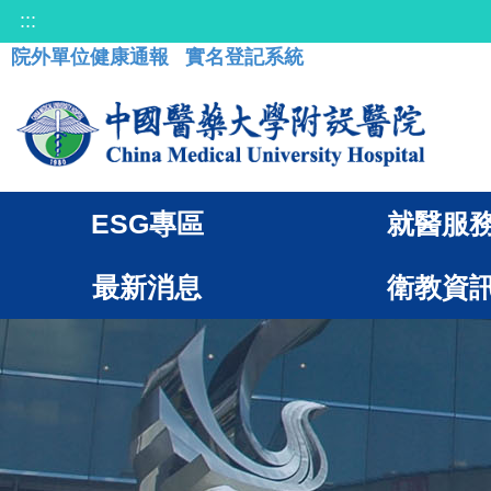
:::
院外單位健康通報
實名登記系統
ESG專區
就醫服
最新消息
衛教資