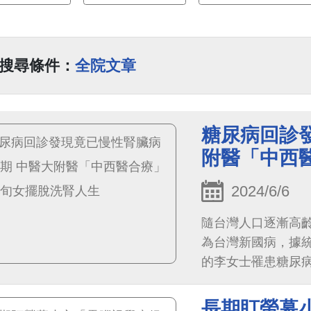
搜尋條件：
全院文章
糖尿病回診
附醫「中西
2024/6/6
隨台灣人口逐漸高
為台灣新國病，據統
的李女士罹患糖尿病
濾率剩8分，
長期盯螢幕小