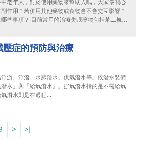
多中老年人，對於使用藥物來幫助入眠，大家最關心
有副作用？若併用其他藥物或食物會不會交互影響？
的治療失眠藥物包括苯二氮平
epines，簡稱BZD）與非苯二氮平類（Non-BZD）、鎮靜
型性精神治療藥物、褪黑激素致效劑...
減壓症的預防與治療
為浮游、浮潛、水肺潛水、供氣潛水等。依潛水裝備
氣潛水」與「給氣潛水」。摒氣潛水指的是不需給氣
氣潛水則是在過程...
3
>
>|