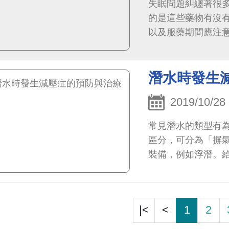
失眠問題糾纏著很
的是這些藥物有沒
以及服藥期間應注意哪些事項？ 目前常用
類（Benzodiaz
型抗憂鬱藥物、非典
潛水時發生
2019/10/28
常見潛水的類型有
區分，可分為「摒
裝備，例如浮潛。給
|<
<
1
2