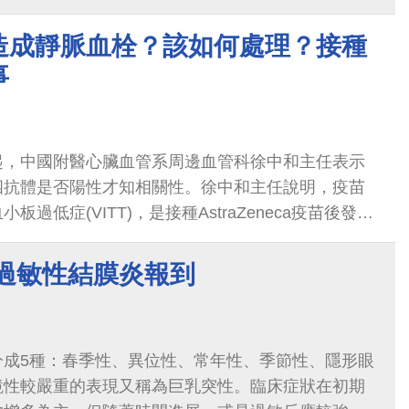
起之併發症
造成靜脈血栓？該如何處理？接種
事
起，中國附醫心臟血管系周邊血管科徐中和主任表示
四抗體是否陽性才知相關性。徐中和主任說明，疫苗
過低症(VITT)，是接種AstraZeneca疫苗後發生
在注射後5-30天發生症狀，如有施打疫苗後發生
 過敏性結膜炎報到
分成5種：春季性、異位性、常年性、季節性、隱形眼
鏡性較嚴重的表現又稱為巨乳突性。臨床症狀在初期