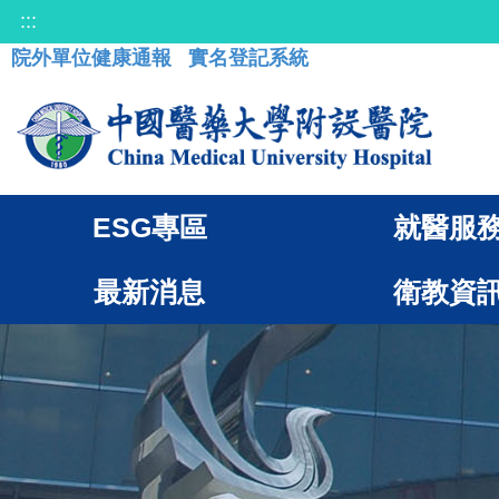
:::
院外單位健康通報
實名登記系統
ESG專區
就醫服
最新消息
衛教資