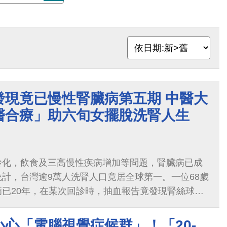
發現竟已慢性腎臟病第五期 中醫大
醫合療」助六旬女擺脫洗腎人生
齡化，飲食及三高慢性疾病增加等問題，腎臟病已成
計，台灣逾9萬人洗腎人口竟居全球第一。一位68歲
已20年，在某次回診時，抽血報告竟發現腎絲球過
心「電腦視覺症候群」！「20-