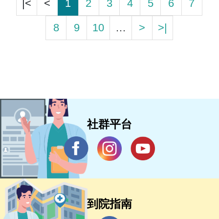
|<
<
1
2
3
4
5
6
7
8
9
10
…
>
>|
社群平台
到院指南