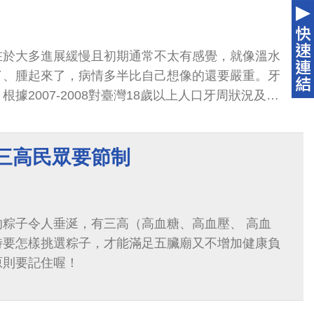
在於大多進展緩慢且初期通常不太有感覺，就像溫水
了、腫起來了，病情多半比自己想像的還要嚴重。牙
據2007-2008對臺灣18歲以上人口牙周狀況及保
10人可能就有4人有牙齦炎...
 三高民眾要節制
的粽子令人垂涎，有三高（高血糖、高血壓、 高血
時要怎樣挑選粽子，才能滿足五臟廟又不增加健康負
原則要記住喔！