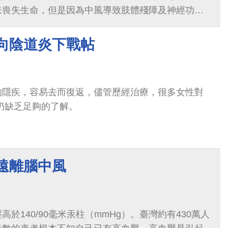
未喪失生命，但是因為中風導致肢體殘障及神經功能
大的醫療費用及耗損巨額的社會成本。
 向陰道炎下戰帖
的隱疾，容易去而復返，儘管歷經治療，很多女性對
仍缺乏足夠的了解。
遠離腦中風
於140/90毫米汞柱（mmHg）。臺灣約有430萬人