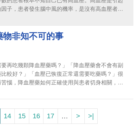
半數的患者根本不知自己已有高血壓。高血壓是引起
險因子，患者發生腦中風的機率，是沒有高血壓者的
8成的初次腦中風、7成的初次心肌梗塞與...
藥物非知不可的事
需要再吃幾顆降血壓藥嗎？」「降血壓藥會不會有副
藥比較好？」「血壓已恢復正常還需要吃藥嗎？」很
而苦惱，降血壓藥如何正確使用與患者切身相關，以
降血壓藥物及使用時應注意事項。
14
15
16
17
…
>
>|