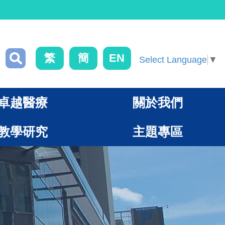
繁
簡
EN
Select Language
▼
卓越醫療
關於我們
教學研究
主題專區