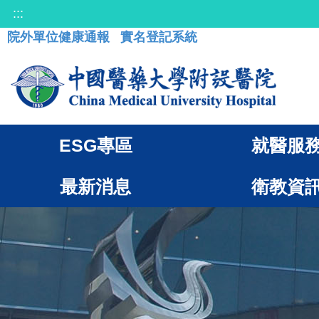
:::
院外單位健康通報
實名登記系統
ESG專區
就醫服
最新消息
衛教資