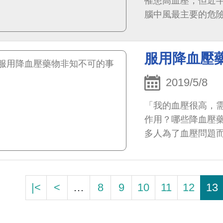
罹患高血壓，但近
腦中風最主要的危
2.4倍。根據統計，
服用降血壓
2019/5/8
「我的血壓很高，
作用？哪些降血壓
多人為了血壓問題
下介紹常見的口服
|<
<
…
8
9
10
11
12
13