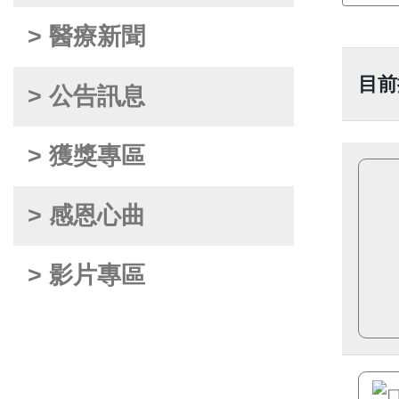
> 醫療新聞
目前
> 公告訊息
> 獲獎專區
> 感恩心曲
> 影片專區