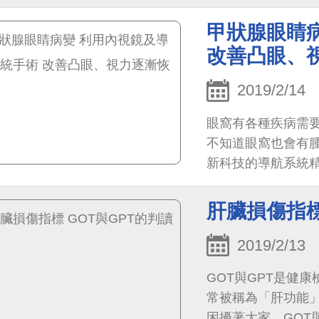
甲狀腺眼睛
改善凸眼、
2019/2/14
眼窩有各種疾病需
不知道眼窩也會有
新科技的導航系統
肝臟損傷指標
2019/2/13
GOT與GPT是健
常被稱為「肝功能
困擾著大家。GOT