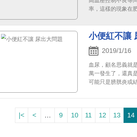
高血壓控制不良等
率，這樣的現象在
使用正壓呼吸器，
小便紅不讓 
2019/1/16
血尿，顧名思義就
萬一發生了，還真
可能只是膀胱炎或
瘤，所以絕不能掉
|<
<
…
9
10
11
12
13
14