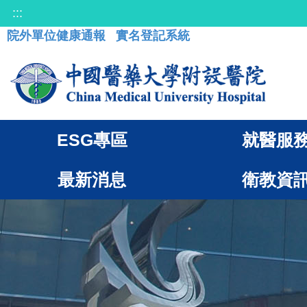
:::
院外單位健康通報
實名登記系統
ESG專區
就醫服
最新消息
衛教資