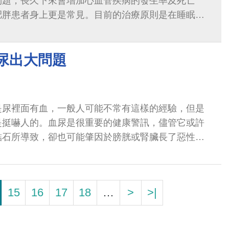
問題，長久下來會增加心血管疾病的發生率及死亡
肥胖患者身上更是常見。目前的治療原則是在睡眠時
可以想見這又會造成休息時的不適。
尿出大問題
是尿裡面有血，一般人可能不常有這樣的經驗，但是
是挺嚇人的。血尿是很重要的健康警訊，儘管它或許
結石所導致，卻也可能肇因於膀胱或腎臟長了惡性腫
以輕心。
15
16
17
18
…
>
>|