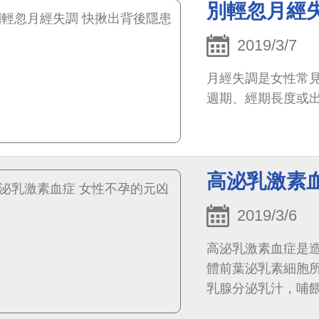
別輕忽月經
2019/3/7
月經失調是女性常
週期、經期長度或
高泌乳激素
2019/3/6
高泌乳激素血症是
體前葉泌乳素細胞
乳腺分泌乳汁，哺