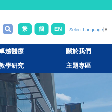
繁
簡
EN
Select Language
▼
卓越醫療
關於我們
教學研究
主題專區