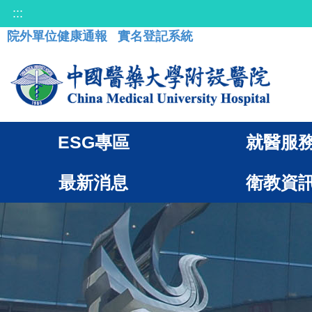
:::
院外單位健康通報
實名登記系統
ESG專區
就醫服
最新消息
衛教資