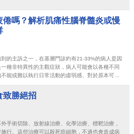
疲倦嗎？解析肌痛性腦脊髓炎或慢
群
到的主訴之一，在基層門診約有21-33%的病人是因
是一種非特異性的主觀症狀，病人可能會以各種不同
如不能或難以執行日常活動的虛弱感、對於原本可執
到疲倦、無法專注、記憶力變差、情緒不...
食致勝絕招
不外手術切除、放射線治療、化學治療、標靶治療，
併施行。這些治療可以殺死癌細胞，不過也會造成病