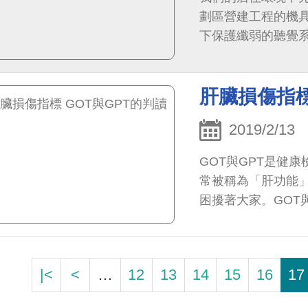
劃區營建工程的機
下保護纖弱的聽覺
肝臟損傷指標
2019/2/13
GOT與GPT是健
常被稱為「肝功能
困擾著大家。GOT
|<
<
…
12
13
14
15
16
17