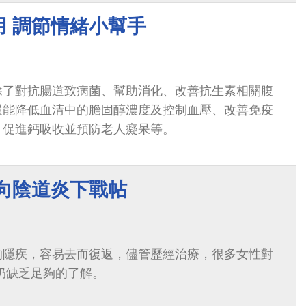
用 調節情緒小幫手
除了對抗腸道致病菌、幫助消化、改善抗生素相關腹
還能降低血清中的膽固醇濃度及控制血壓、改善免疫
、促進鈣吸收並預防老人癡呆等。
 向陰道炎下戰帖
的隱疾，容易去而復返，儘管歷經治療，很多女性對
仍缺乏足夠的了解。