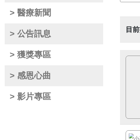
> 醫療新聞
目前
> 公告訊息
> 獲獎專區
> 感恩心曲
> 影片專區