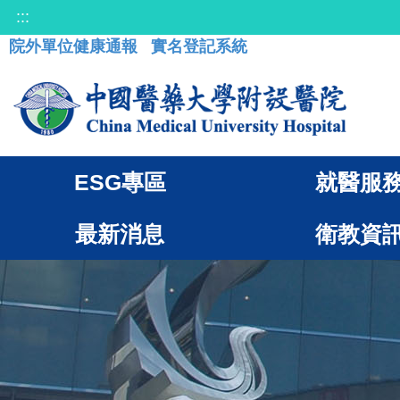
:::
院外單位健康通報
實名登記系統
ESG專區
就醫服
最新消息
衛教資