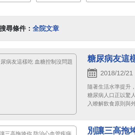
搜尋條件：
全院文章
糖尿病友這
2018/12/21
隨著生活水準提升
糖尿病人口正以驚
入瞭解飲食原則與
法品嘗的遺憾。良
別讓三高拖