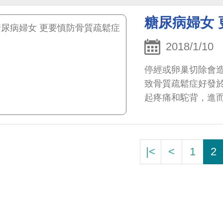
糖尿病婦女
2018/1/10
停經或卵巢切除會
致骨質疏鬆症好發
起疼痛和駝背，進
|<
<
1
2