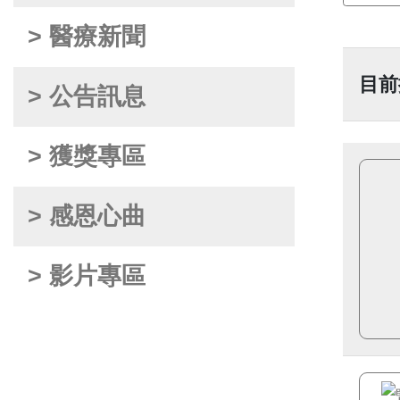
> 醫療新聞
目前
> 公告訊息
> 獲獎專區
> 感恩心曲
> 影片專區