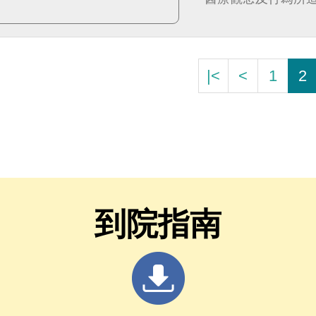
|<
<
1
2
到院指南