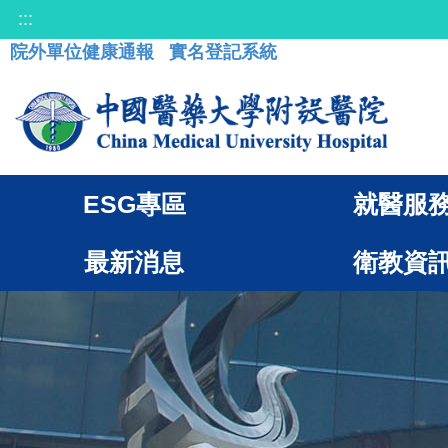
:::
院外單位健康通報
實名登記系統
ESG專區
就醫服
最新消息
衛教資