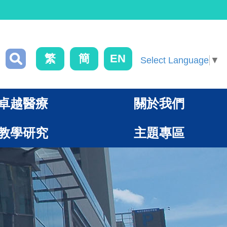
繁
簡
EN
Select Language
▼
卓越醫療
關於我們
教學研究
主題專區