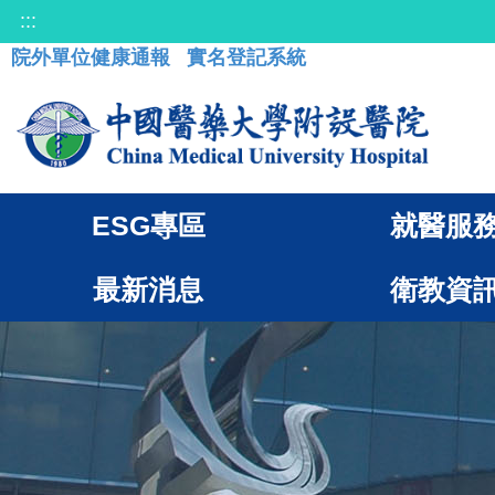
:::
院外單位健康通報
實名登記系統
ESG專區
就醫服
最新消息
衛教資