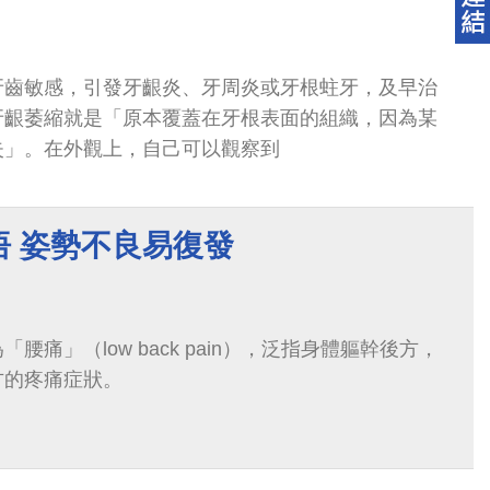
牙齒敏感，引發牙齦炎、牙周炎或牙根蛀牙，及早治
牙齦萎縮就是「原本覆蓋在牙根表面的組織，因為某
失」。在外觀上，自己可以觀察到
悟 姿勢不良易復發
腰痛」（low back pain），泛指身體軀幹後方，
方的疼痛症狀。