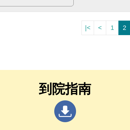
|<
<
1
2
到院指南