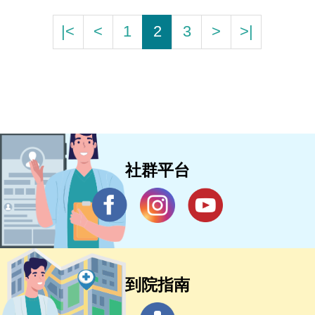
|<
<
1
2
3
>
>|
社群平台
到院指南