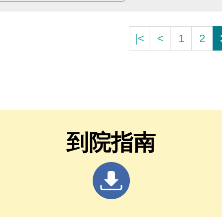
|<
<
1
2
到院指南