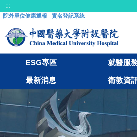
:::
院外單位健康通報
實名登記系統
ESG專區
就醫服
最新消息
衛教資