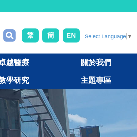
繁
簡
EN
Select Language
▼
卓越醫療
關於我們
教學研究
主題專區