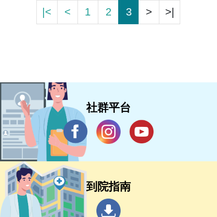
|<
<
1
2
3
>
>|
社群平台
到院指南