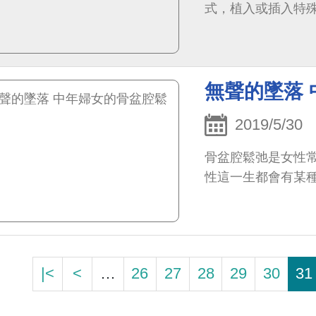
式，植入或插入特
無聲的墜落
2019/5/30
骨盆腔鬆弛是女性常
性這一生都會有某
|<
<
…
26
27
28
29
30
31