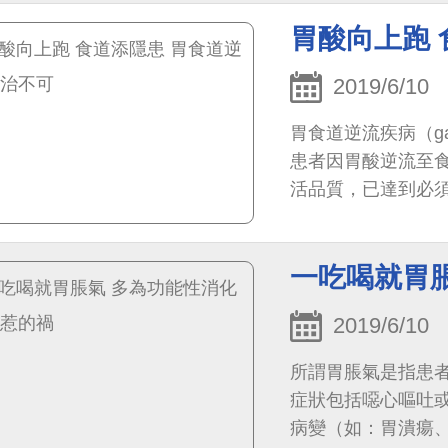
胃酸向上跑 
2019/6/10
胃食道逆流疾病（gastr
患者因胃酸逆流至
活品質，已達到必
一吃喝就胃
2019/6/10
所謂胃脹氣是指患
症狀包括噁心嘔吐
病變（如：胃潰瘍