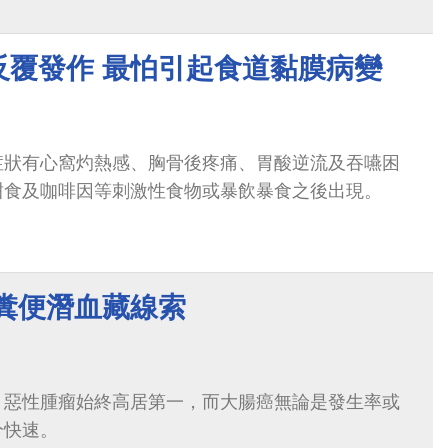
反覆發作 最怕引起食道黏膜病變
症狀有心窩灼熱感、胸骨後疼痛、胃酸逆流及吞嚥困
甜食及咖啡因等刺激性食物或暴飲暴食之後出現。
 糞便潛血藏線索
，惡性腫瘤始終高居第一，而大腸癌無論是發生率或
分快速。