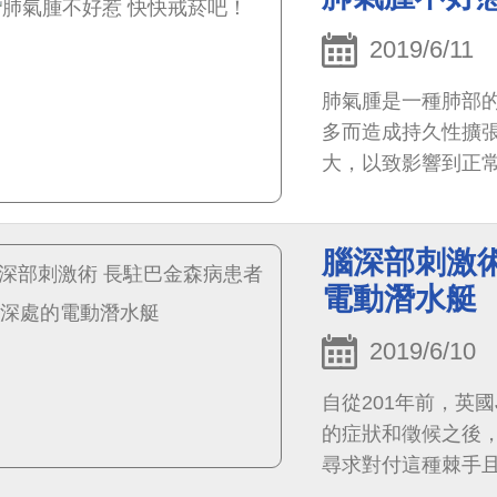
2019/6/11
肺氣腫是一種肺部
多而造成持久性擴
大，以致影響到正
腦深部刺激術
電動潛水艇
2019/6/10
自從201年前，英國J
的症狀和徵候之後
尋求對付這種棘手