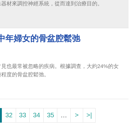
殊器材來調控神經系統，從而達到治療目的。
 中年婦女的骨盆腔鬆弛
見也最常被忽略的疾病。根據調查，大約24%的女
種程度的骨盆腔鬆弛。
32
33
34
35
…
>
>|