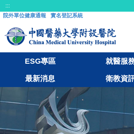
:::
院外單位健康通報
實名登記系統
ESG專區
就醫服
最新消息
衛教資