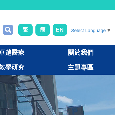
繁
簡
EN
Select Language
▼
卓越醫療
關於我們
教學研究
主題專區