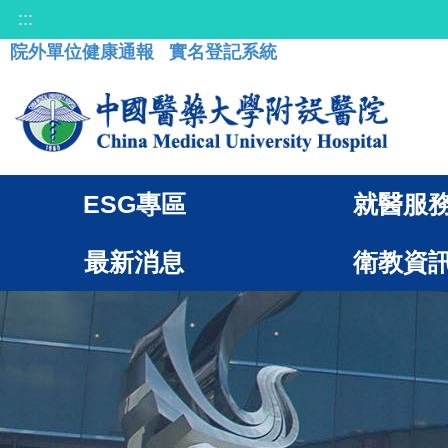
:::
院外單位健康通報
實名登記系統
ESG專區
就醫服
最新消息
衛教資