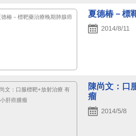
夏德椿－標
2014/8/11
陳尚文：口
瘤
2014/5/8