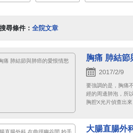
搜尋條件：
全院文章
胸痛 肺結
2017/2/9
要強調的是，胸痛
經的周邊肺泡，所
胸腔X光片偵查出
大腸直腸外科