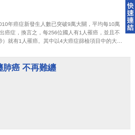
010年癌症新發生人數已突破9萬大關，平均每10萬
斷出癌症，換言之，每256位國人有1人罹癌，並且不
8秒）就有1人罹癌。其中以4大癌症篩檢項目中的大腸
多，2010年較2009年增加1552人...
纏肺癌 不再難纏