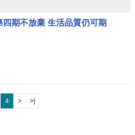
癌四期不放棄 生活品質仍可期
4
>
>|