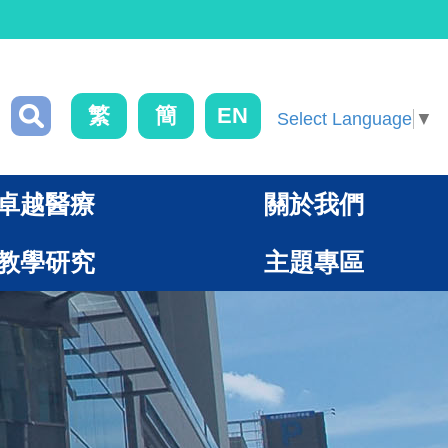
繁
簡
EN
Select Language
▼
卓越醫療
關於我們
教學研究
主題專區