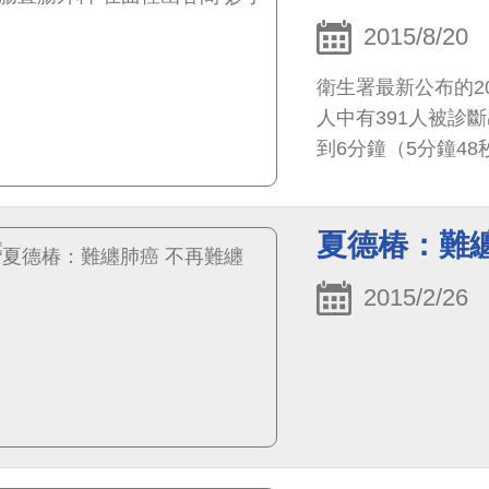
2015/8/20
衛生署最新公布的2
人中有391人被診
到6分鐘（5分鐘4
直腸癌，病患人數增加最
夏德椿：難
2015/2/26